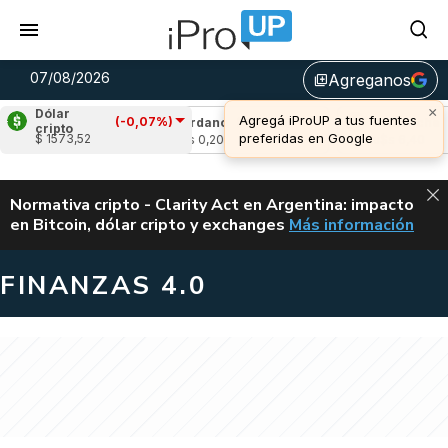
07/08/2026
Agreganos
library_add
×
Dólar
Agregá iProUP a tus fuentes
(-0,07%)
-2,10%)
Cardano
(-3,06%)
Avalanche
(-1,
cripto
preferidas en Google
$ 1573,52
u$s 0,20
u$s 6,40
ALERTA
Normativa cripto - Clarity Act en Argentina: impacto
en Bitcoin, dólar cripto y exchanges
Más información
CLARITY ACT EN AR
FINANZAS 4.0