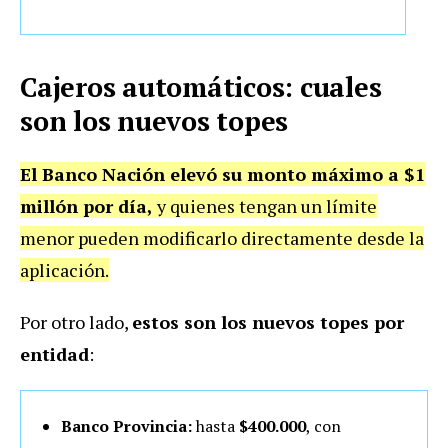
Cajeros automáticos: cuales
son los nuevos topes
El Banco Nación elevó su monto máximo a $1
millón por día
,
y quienes tengan un límite
menor pueden modificarlo directamente desde la
aplicación.
Por otro lado,
estos son los nuevos topes por
entidad
:
Banco Provincia:
hasta
$400.000
, con