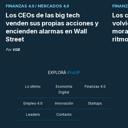
FINANZAS 4.0 /
MERCADOS 4.0
FINANZ
Los CEOs de las big tech
Los 
venden sus propias acciones y
volvi
encienden alarmas en Wall
mora
Street
ritm
Por
VGB
EXPLORÁ
iProUP
Lo último
Economía
Finanzas 4.0
Digital
Empleo 4.0
Innovación
Startups
Leaders
Contacto