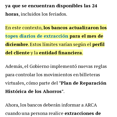
ya que se encuentran disponibles las 24
horas
, incluidos los feriados.
En este contexto,
los bancos actualizaron los
topes diarios de extracción
para el mes de
diciembre
. Estos límites varían según el
perfil
del cliente
y la
entidad financiera
.
Además, el Gobierno implementó nuevas reglas
para controlar los movimientos en billeteras
virtuales, cómo parte del
"Plan de Reparación
Histórica de los Ahorros"
.
Ahora, los bancos deberán informar a ARCA
cuando una persona realice
extracciones de