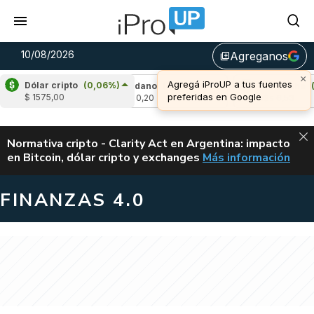
10/08/2026
Agreganos
library_add
×
Agregá iProUP a tus fuentes
Dólar cripto
(0,06%)
-0,09%)
Cardano
(0,10%)
Avalanche
(0,9
preferidas en Google
$ 1575,00
u$s 0,20
u$s 6,53
ALERTA
Normativa cripto - Clarity Act en Argentina: impacto
en Bitcoin, dólar cripto y exchanges
Más información
CLARITY ACT EN AR
FINANZAS 4.0