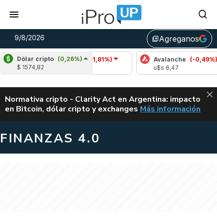
9/8/2026
Agreganos
library_add
Dólar cripto
(0,26%)
Cardano
(-1,81%)
Avalanche
(-0,49%)
$ 1574,82
u$s 0,20
u$s 6,47
ALERTA
Normativa cripto - Clarity Act en Argentina: impacto
en Bitcoin, dólar cripto y exchanges
Más información
CLARITY ACT EN AR
FINANZAS 4.0