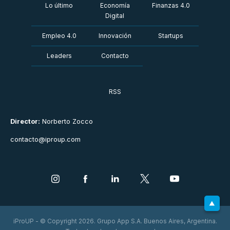
Lo último
Economía
Finanzas 4.0
Digital
Empleo 4.0
Innovación
Startups
Leaders
Contacto
RSS
Director:
Norberto Zocco
contacto@iproup.com
iProUP - © Copyright 2026. Grupo App S.A. Buenos Aires, Argentina.