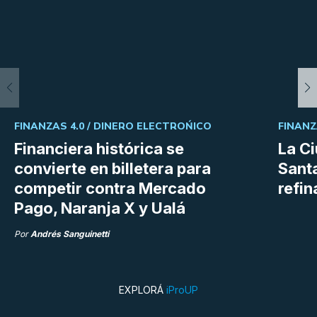
FINANZAS 4.0 /
DINERO ELECTROŃICO
FINANZ
Financiera histórica se
La C
convierte en billetera para
Sant
competir contra Mercado
refin
Pago, Naranja X y Ualá
Por
Andrés Sanguinetti
EXPLORÁ
iProUP