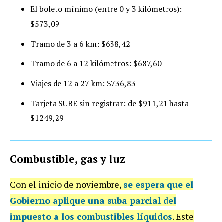
El boleto mínimo (entre 0 y 3 kilómetros):
$573,09
Tramo de 3 a 6 km: $638,42
Tramo de 6 a 12 kilómetros: $687,60
Viajes de 12 a 27 km: $736,83
Tarjeta SUBE sin registrar: de $911,21 hasta
$1249,29
Combustible, gas y luz
Con el inicio de noviembre,
se espera que el
Gobierno aplique una suba parcial del
impuesto a los combustibles líquidos
. Este