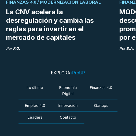
FINANZAS 4.0 /
MODERNIZACIÓN LABORAL
FINANZ
La CNV acelera la
MODO
desregulación y cambia las
desc
reglas para invertir en el
prom
mercado de capitales
por e
Por
F.G.
Por
B.A.
EXPLORÁ
iProUP
Lo último
Economía
Finanzas 4.0
Digital
Empleo 4.0
Innovación
Startups
Leaders
Contacto