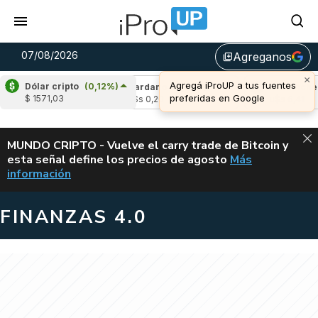
07/08/2026
Agreganos
library_add
×
Agregá iProUP a tus fuentes
Dólar cripto
(0,12%)
(-2,47%)
Cardano
(6,39%)
Avalanche
(-4
preferidas en Google
$ 1571,03
u$s 0,20
u$s 6,41
ALERTA
MUNDO CRIPTO - Vuelve el carry trade de Bitcoin y
esta señal define los precios de agosto
Más
VUELVE EL CAR
información
FINANZAS 4.0