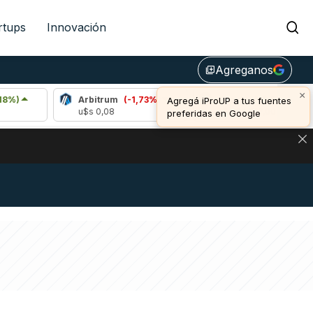
rtups
Innovación
Agreganos
library_add
×
Arbitrum
(-1,73%)
Bitcoin
(-0,19%)
Agregá iProUP a tus fuentes
u$s 0,08
u$s 64.817,00
preferidas en Google
NA: IMPACTO EN BITCOIN, DÓLAR CRIPTO Y EXCHANGES