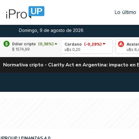
Lo último
Domingo, 9 de agosto de 2026
Dólar cripto
(0,36%)
(0,47%)
Cardano
(-0,29%)
Avalanche
(-1,
$ 1574,99
u$s 0,20
u$s 6,49
Normativa cripto - Clarity Act en Argentina: impacto en 
IPROUP
FINANZAS 4.0