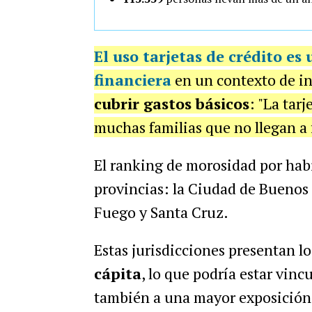
El uso tarjetas de crédito e
financiera
en un contexto de in
cubrir gastos básicos
: "La tar
muchas familias que no llegan a 
El ranking de morosidad por hab
provincias: la Ciudad de Buenos A
Fuego y Santa Cruz.
Estas jurisdicciones presentan l
cápita
, lo que podría estar vin
también a una mayor exposición a