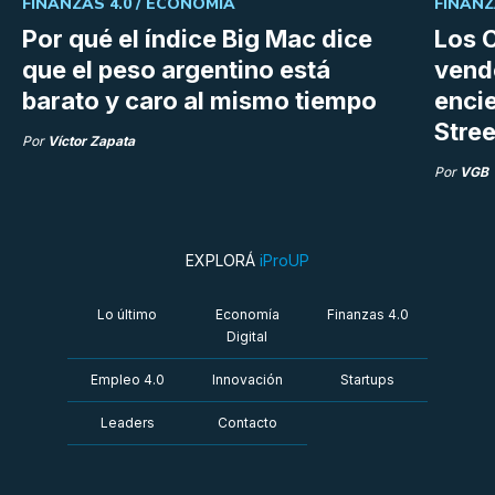
FINANZAS 4.0 /
ECONOMÍA
FINANZ
Por qué el índice Big Mac dice
Los C
que el peso argentino está
vend
barato y caro al mismo tiempo
enci
Stree
Por
Víctor Zapata
Por
VGB
EXPLORÁ
iProUP
Lo último
Economía
Finanzas 4.0
Digital
Empleo 4.0
Innovación
Startups
Leaders
Contacto