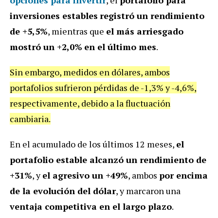
inversiones estables
registró un rendimiento
de +5,5%
, mientras que
el más arriesgado
mostró un +2,0%
en el último mes
.
Sin embargo, medidos en dólares, ambos
portafolios sufrieron pérdidas de -1,3% y -4,6%,
respectivamente, debido a la fluctuación
cambiaria.
En el acumulado de los últimos 12 meses,
el
portafolio estable alcanzó un rendimiento de
+31%
, y
el agresivo un +49%
, ambos
por encima
de la evolución del dólar
, y marcaron una
ventaja competitiva en el largo plazo
.