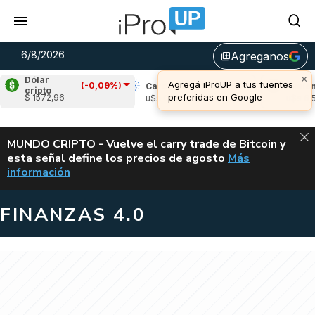
6/8/2026
Agreganos
library_add
Dólar
(-0,09%)
e
(-2,07%)
Cardano
(7,92%)
Avalanche
(
cripto
$ 1572,96
,05
u$s 0,21
u$s 6,50
ALERTA
MUNDO CRIPTO - Vuelve el carry trade de Bitcoin y
esta señal define los precios de agosto
Más
VUELVE EL CAR
información
FINANZAS 4.0