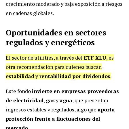
crecimiento moderado y baja exposición a riesgos
en cadenas globales.
Oportunidades en sectores
regulados y energéticos
El sector de utilities, a través del
ETF XLU
, es
otra recomendación para quienes buscan
estabilidad
y
rentabilidad por dividendos
.
Este fondo
invierte en empresas proveedoras
de electricidad
,
gas
y
agua
, que presentan
ingresos estables y regulados, algo que
aporta
protección frente a fluctuaciones del
mercado
.