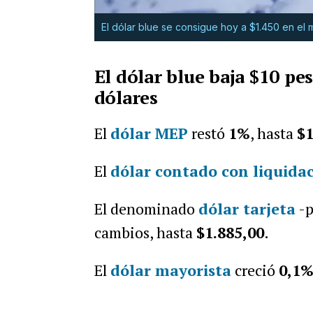
El dólar blue se consigue hoy a $1.450 en el
El dólar blue baja $10 pe
dólares
El
dólar MEP
restó
1%
, hasta
$1
E
l
dólar contado con liquida
El denominado
dólar tarjeta
-p
cambios, hasta
$1.885,00
.
El
dólar mayorista
creció
0,1