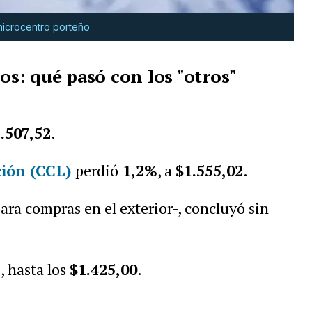
 microcentro porteño
sos: qué
pasó
con los "otros"
.507,52
.
ción (CCL)
perdió
1,2%
, a
$1.555,02
.
ara compras en el exterior-, concluyó sin
%
, hasta los
$1.425,0
0
.