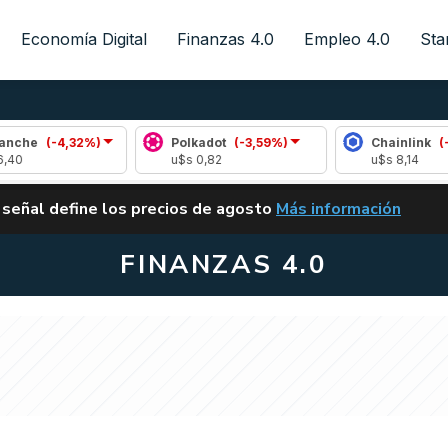
Economía Digital
Finanzas 4.0
Empleo 4.0
Sta
4,32%)
Polkadot
(-3,59%)
Chainlink
(-0,43%)
u$s 0,82
u$s 8,14
ALERTA
 señal define los precios de agosto
Más información
VUELVE EL CARRY TRA
FINANZAS 4.0