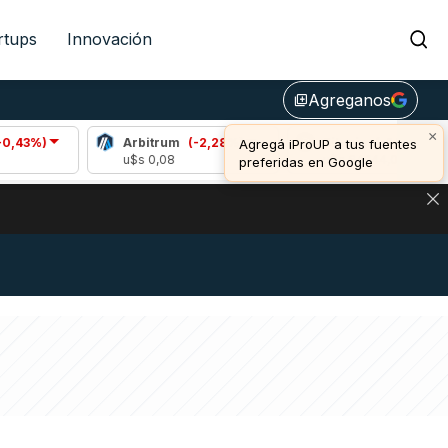
rtups
Innovación
Agreganos
library_add
×
Arbitrum
(-2,28%)
Bitcoin
(-1,19%)
Agregá iProUP a tus fuentes
u$s 0,08
u$s 64.144,00
preferidas en Google
DE DE BITCOIN Y ESTA SEÑAL DEFINE LOS PRECIOS DE AG