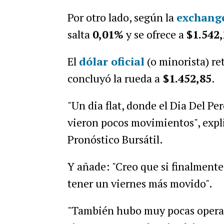
Por otro lado, según la
exchange
salta
0,01
%
y se ofrece a
$1.542,
El
dólar oficial
(o minorista) re
concluyó la rueda a
$1.452,85
.
"Un dia flat, donde el Dia Del Per
vieron pocos movimientos", expl
Pronóstico Bursátil.
Y añade: "Creo que si finalment
tener un viernes más movido".
"También hubo muy pocas operac