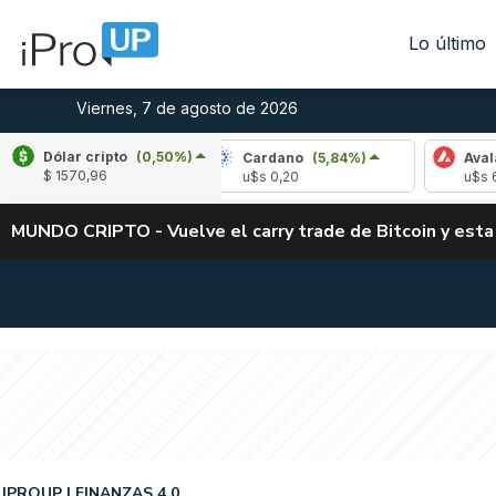
Lo último
Viernes, 7 de agosto de 2026
Dólar cripto
(0,50%)
(-3,32%)
Cardano
(5,84%)
Avalanche
(-
$ 1570,96
02
u$s 0,20
u$s 6,40
MUNDO CRIPTO - Vuelve el carry trade de Bitcoin y esta
IPROUP
FINANZAS 4.0