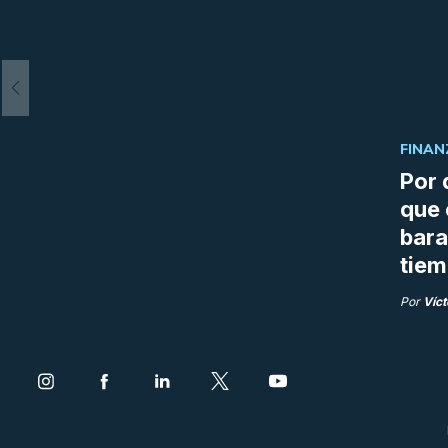
FINAN
Por 
que 
bara
tie
Por
Víct