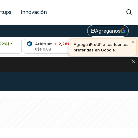
rtups
Innovación
Agreganos
library_add
×
Arbitrum
(-2,26%)
Bitcoin
(-0,18%)
Agregá iProUP a tus fuentes
u$s 0,08
u$s 64.379,00
preferidas en Google
DE DE BITCOIN Y ESTA SEÑAL DEFINE LOS PRECIOS DE AG