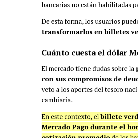
bancarias no están habilitadas pa
De esta forma, los usuarios pue
transformarlos en billetes ve
Cuánto cuesta el dólar 
El mercado tiene dudas sobre la
con sus compromisos de deu
veto a los aportes del tesoro naci
cambiaria.
En este contexto, el
billete ver
Mercado Pago durante el hor
cotización promedio
de los ba