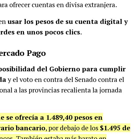
ra ofrecer cuentas en divisa extranjera.
den
usar los pesos de su cuenta digital y
rdes en unos pocos clics
.
Mercado Pago
posibilidad del Gobierno para cumplir
da
y el voto en contra del Senado contra el
onal a las provincias recalienta la jornada
de se ofrecía a 1.489,40 pesos en
ario bancario
, por debajo de los
$1.495 de
ncos. También estaba más barato en