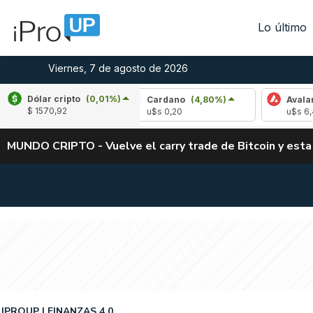
Lo último
Viernes, 7 de agosto de 2026
Dólar cripto
(0,01%)
-1,54%)
Cardano
(4,80%)
Avalanche
(-3,
$ 1570,92
u$s 0,20
u$s 6,42
MUNDO CRIPTO - Vuelve el carry trade de Bitcoin y esta
IPROUP
FINANZAS 4.0