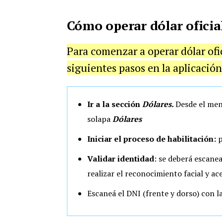
Cómo operar dólar ofici
Para comenzar a operar dólar ofi
siguientes pasos en la aplicación
Ir a la sección
Dólares.
Desde el men
solapa
Dólares
Iniciar el proceso de habilitación:
p
Validar identidad
: se deberá escanea
realizar el reconocimiento facial y a
Escaneá el DNI (frente y dorso) con l