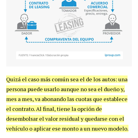
Quiz
á
el
caso
m
á
s
com
ú
n
sea
el
de
los
autos
:
una
persona
puede
usarlo
aunque
no
sea
el
due
ñ
o
y
,
mes
a
mes
,
va
abonando
las
cuotas
que
establece
el
contrato
.
Al
final
,
tiene
la
opci
ó
n
de
desembolsar
el
valor
residual
y
quedarse
con
el
veh
í
culo
o
aplicar
ese
monto
a
un
nuevo
modelo
.