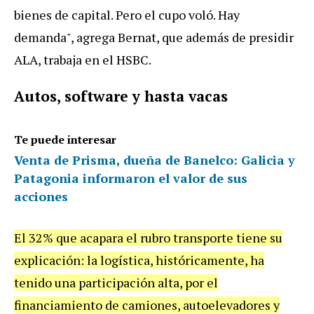
bienes
de
capital
.
Pero
el
cupo
vol
ó.
Hay
demanda
",
agrega
Bernat
,
que
adem
á
s
de
presidir
ALA
,
trabaja
en
el
HSBC
.
Autos
,
software
y
hasta
vacas
Te puede interesar
Venta de Prisma, dueña de Banelco: Galicia y
Patagonia informaron el valor de sus
acciones
El
32
%
que
acapara
el
rubro
transporte
tiene
su
explicaci
ó
n
:
la
log
í
stica
,
hist
ó
ricamente
,
ha
tenido
una
participaci
ó
n
alta
,
por
el
financiamiento
de
camiones
,
autoelevadores
y