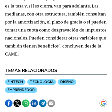
es
la
tasa
y
,
si
les
cierra
,
van
para
adelante
.
Las
medianas
,
con
otra
estructura
,
tambi
é
n
consultan
por
la
amortizaci
ó
n
,
el
plazo
de
gracia
o
si
pueden
tomar
una
cuota
como
desgravaci
ó
n
de
impuestos
nacionales
.
Pueden
considerar
otras
variables
que
tambi
é
n
tienen
beneficios
",
concluyen
desde
la
CAME
.
TEMAS RELACIONADOS
FINTECH
TECNOLOGIA
DISEÑO
EMPRENDEDOR