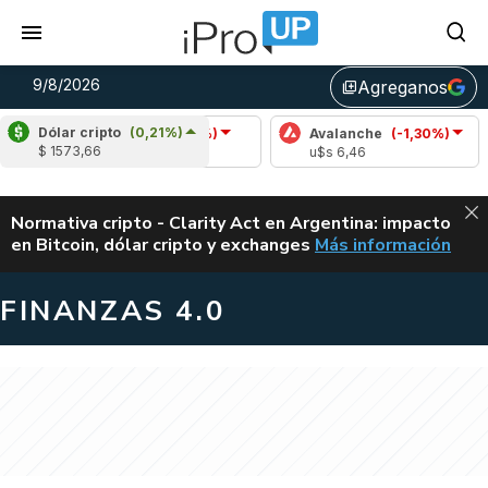
9/8/2026
Agreganos
library_add
Dólar cripto
(0,21%)
Cardano
(-1,39%)
Avalanche
(-1,30%)
Pol
$ 1573,66
u$s 0,20
u$s 6,46
u$s
ALERTA
Normativa cripto - Clarity Act en Argentina: impacto
en Bitcoin, dólar cripto y exchanges
Más información
CLARITY ACT EN AR
FINANZAS 4.0