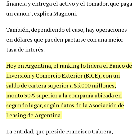
financia
y
entrega
el
activo
y
el
tomador
,
que
paga
un
canon
",
explica
Magnoni
.
Tambi
é
n
,
dependiendo
el
caso
,
hay
operaciones
en
d
ó
lares
que
pueden
pactarse
con
una
mejor
tasa
de
inter
é
s
.
Hoy
en
Argentina
,
el
ranking
lo
lidera
el
Banco
de
Inversi
ó
n
y
Comercio
Exterior
(
BICE
),
con
un
saldo
de
cartera
superior
a
$
5
.
000
millones
,
monto
30
%
superior
a
la
compa
ñí
a
ubicada
en
segundo
lugar
,
seg
ú
n
datos
de
la
Asociaci
ó
n
de
Leasing
de
Argentina
.
La
entidad
,
que
preside
Francisco
Cabrera
,