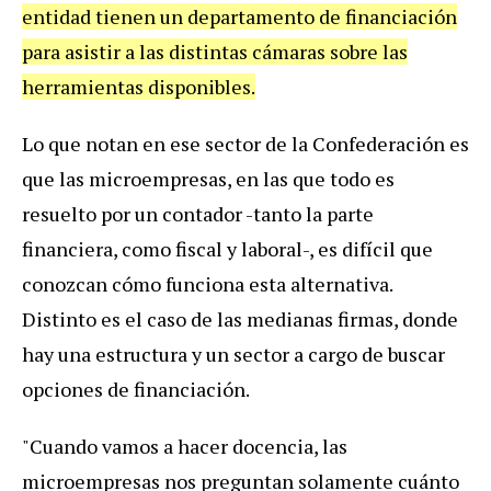
entidad
tienen
un
departamento
de
financiaci
ó
n
para
asistir
a
las
distintas
c
á
maras
sobre
las
herramientas
disponibles
.
Lo
que
notan
en
ese
sector
de
la
Confederaci
ó
n
es
que
las
microempresas
,
en
las
que
todo
es
resuelto
por
un
contador
-
tanto
la
parte
financiera
,
como
fiscal
y
laboral
-,
es
dif
í
cil
que
conozcan
c
ó
mo
funciona
esta
alternativa
.
Distinto
es
el
caso
de
las
medianas
firmas
,
donde
hay
una
estructura
y
un
sector
a
cargo
de
buscar
opciones
de
financiaci
ó
n
.
"
Cuando
vamos
a
hacer
docencia
,
las
microempresas
nos
preguntan
solamente
cu
á
nto