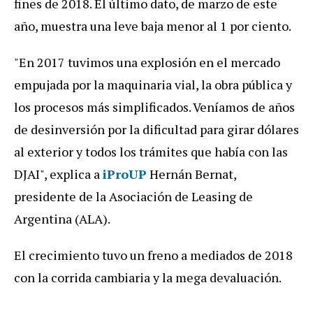
fines
de
2018
.
El
ú
ltimo
dato
,
de
marzo
de
este
a
ñ
o
,
muestra
una
leve
baja
menor
al
1
por
ciento
.
"
En
2017
tuvimos
una
explosi
ó
n
en
el
mercado
empujada
por
la
maquinaria
vial
,
la
obra
p
ú
blica
y
los
procesos
m
á
s
simplificados
.
Ven
í
amos
de
a
ñ
os
de
desinversi
ó
n
por
la
dificultad
para
girar
d
ó
lares
al
exterior
y
todos
los
tr
á
mites
que
hab
í
a
con
las
DJAI
",
explica
a
iProUP
Hern
á
n
Bernat
,
presidente
de
la
Asociaci
ó
n
de
Leasing
de
Argentina
(
ALA
).
El
crecimiento
tuvo
un
freno
a
mediados
de
2018
con
la
corrida
cambiaria
y
la
mega
devaluaci
ó
n
.