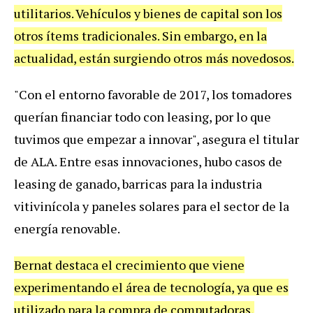
utilitarios
.
Veh
í
culos
y
bienes
de
capital
son
los
otros
í
tems
tradicionales
.
Sin
embargo
,
en
la
actualidad
,
est
á
n
surgiendo
otros
m
á
s
novedosos
.
"
Con
el
entorno
favorable
de
2017
,
los
tomadores
quer
í
an
financiar
todo
con
leasing
,
por
lo
que
tuvimos
que
empezar
a
innovar
",
asegura
el
titular
de
ALA
.
Entre
esas
innovaciones
,
hubo
casos
de
leasing
de
ganado
,
barricas
para
la
industria
vitivin
í
cola
y
paneles
solares
para
el
sector
de
la
energ
í
a
renovable
.
Bernat
destaca
el
crecimiento
que
viene
experimentando
el
á
rea
de
tecnolog
í
a
,
ya
que
es
utilizado
para
la
compra
de
computadoras
,