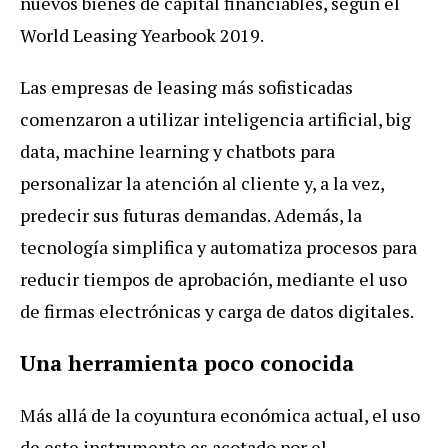
nuevos
bienes
de
capital
financiables
,
seg
ú
n
el
World
Leasing
Yearbook
2019
.
Las
empresas
de
leasing
m
á
s
sofisticadas
comenzaron
a
utilizar
inteligencia
artificial
,
big
data
,
machine
learning
y
chatbots
para
personalizar
la
atenci
ó
n
al
cliente
y
,
a
la
vez
,
predecir
sus
futuras
demandas
.
Adem
á
s
,
la
tecnolog
í
a
simplifica
y
automatiza
procesos
para
reducir
tiempos
de
aprobaci
ó
n
,
mediante
el
uso
de
firmas
electr
ó
nicas
y
carga
de
datos
digitales
.
Una
herramienta
poco
conocida
M
á
s
all
á
de
la
coyuntura
econ
ó
mica
actual
,
el
uso
de
este
instrumento
es
acotado
por
el