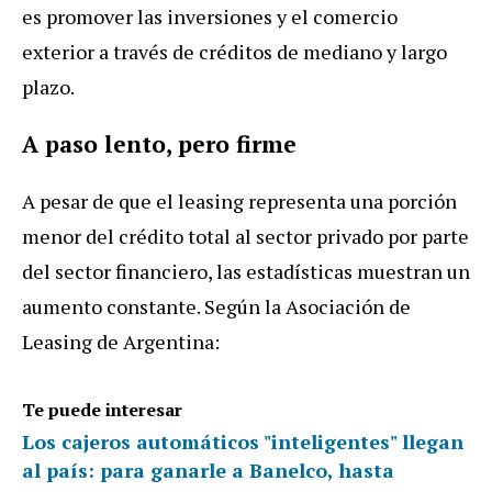
es
promover
las
inversiones
y
el
comercio
exterior
a
trav
é
s
de
cr
é
ditos
de
mediano
y
largo
plazo
.
A
paso
lento
,
pero
firme
A
pesar
de
que
el
leasing
representa
una
porci
ó
n
menor
del
cr
é
dito
total
al
sector
privado
por
parte
del
sector
financiero
,
las
estad
í
sticas
muestran
un
aumento
constante
.
Seg
ú
n
la
Asociaci
ó
n
de
Leasing
de
Argentina
:
Te puede interesar
Los cajeros automáticos "inteligentes" llegan
al país: para ganarle a Banelco, hasta