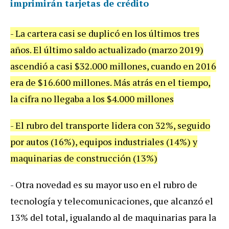
imprimirán tarjetas de crédito
-
La
cartera
casi
se
duplic
ó
en
los
ú
ltimos
tres
a
ñ
os
.
El
ú
ltimo
saldo
actualizado
(
marzo
2019
)
ascendi
ó
a
casi
$
32
.
000
millones
,
cuando
en
2016
era
de
$
16
.
600
millones
.
M
á
s
atr
á
s
en
el
tiempo
,
la
cifra
no
llegaba
a
los
$
4
.
000
millones
-
El
rubro
del
transporte
lidera
con
32
%,
seguido
por
autos
(
16
%),
equipos
industriales
(
14
%)
y
maquinarias
de
construcci
ó
n
(
13
%)
-
Otra
novedad
es
su
mayor
uso
en
el
rubro
de
tecnolog
í
a
y
telecomunicaciones
,
que
alcanz
ó
el
13
%
del
total
,
igualando
al
de
maquinarias
para
la