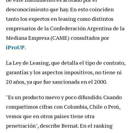
desconocimiento
que
hay
.
En
esto
coinciden
tanto
los
expertos
en
leasing
como
distintos
empresarios
de
la
Confederaci
ó
n
Argentina
de
la
Mediana
Empresa
(
CAME
)
consultados
por
iProUP
.
La
Ley
de
Leasing
,
que
detalla
el
tipo
de
contrato
,
garant
í
as
y
los
aspectos
impositivos
,
no
tiene
ni
20
a
ñ
os
,
ya
que
fue
sancionada
en
el
2000
.
"
Es
un
producto
nuevo
y
poco
difundido
.
Cuando
compartimos
cifras
con
Colombia
,
Chile
o
Per
ú,
vemos
que
en
otros
pa
í
ses
tiene
otra
penetraci
ó
n
",
describe
Bernat
.
En
el
ranking