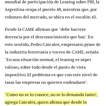
mundial
de
participaci
ó
n
de
Leasing
sobre
PBI
,
la
Argentina
ocupa
el
puesto
48
,
mientras
que
,
por
volumen
del
mercado
,
se
ubica
en
el
escal
ó
n
43
.
Desde
la
CAME
afirman
que
"
debe
hacerse
docencia
por
el
desconocimiento
que
hay
".
En
este
sentido
,
Pedro
Cascales
,
empresario
pyme
de
la
industria
ferroviaria
y
vocero
de
CAME
,
se
ñ
ala
:
"
En
una
situaci
ó
n
normal
,
el
leasing
es
s
ú
per
valioso
,
sobre
todo
desde
el
punto
de
vista
impositivo
.
El
problema
es
que
con
este
nivel
de
tasas
las
empresas
no
quieren
endeudarse
".
"
Como
no
se
lo
conoce
,
no
se
lo
demanda
tanto
",
agrega
Cascales
,
quien
afirma
que
desde
la