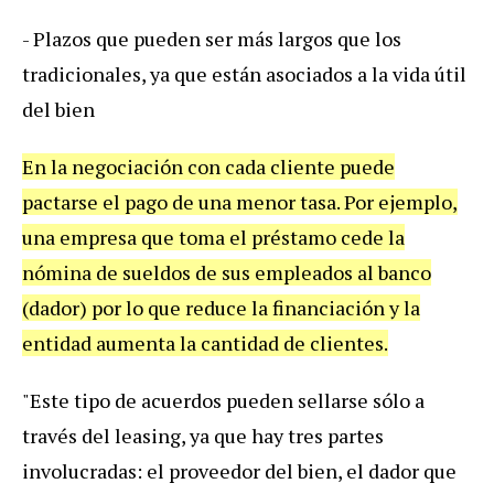
-
Plazos
que
pueden
ser
m
á
s
largos
que
los
tradicionales
,
ya
que
est
á
n
asociados
a
la
vida
ú
til
del
bien
En
la
negociaci
ó
n
con
cada
cliente
puede
pactarse
el
pago
de
una
menor
tasa
.
Por
ejemplo
,
una
empresa
que
toma
el
pr
é
stamo
cede
la
n
ó
mina
de
sueldos
de
sus
empleados
al
banco
(
dador
)
por
lo
que
reduce
la
financiaci
ó
n
y
la
entidad
aumenta
la
cantidad
de
clientes
.
"
Este
tipo
de
acuerdos
pueden
sellarse
s
ó
lo
a
trav
é
s
del
leasing
,
ya
que
hay
tres
partes
involucradas
:
el
proveedor
del
bien
,
el
dador
que