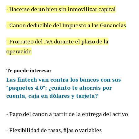
-
Hacerse
de
un
bien
sin
inmovilizar
capital
-
Canon
deducible
del
Impuesto
a
las
Ganancias
-
Prorrateo
del
IVA
durante
el
plazo
de
la
operaci
ó
n
Te puede interesar
Las fintech van contra los bancos con sus
"paquetes 4.0": ¿cuánto te ahorrás por
cuenta, caja en dólares y tarjeta?
-
Pago
del
canon
a
partir
de
la
entrega
del
activo
-
Flexibilidad
de
tasas
,
fijas
o
variables