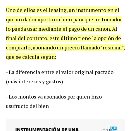
Uno
de
ellos
es
el
leasing
,
un
instrumento
en
el
que
un
dador
aporta
un
bien
para
que
un
tomador
lo
pueda
usar
mediante
el
pago
de
un
canon
.
Al
final
del
contrato
,
este
ú
ltimo
tiene
la
opci
ó
n
de
comprarlo
,
abonando
un
precio
llamado
"
residual
",
que
se
calcula
seg
ú
n
:
-
La
diferencia
entre
el
valor
original
pactado
(
m
á
s
intereses
y
gastos
)
-
Los
montos
ya
abonados
por
quien
hizo
usufructo
del
bien