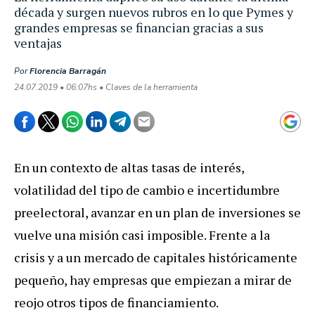
década y surgen nuevos rubros en lo que Pymes y
grandes empresas se financian gracias a sus
ventajas
Por
Florencia Barragán
24.07.2019 • 06:07hs • Claves de la herramienta
En
un
contexto
de
altas
tasas
de
inter
é
s
,
volatilidad
del
tipo
de
cambio
e
incertidumbre
preelectoral
,
avanzar
en
un
plan
de
inversiones
se
vuelve
una
misi
ó
n
casi
imposible
.
Frente
a
la
crisis
y
a
un
mercado
de
capitales
hist
ó
ricamente
peque
ñ
o
,
hay
empresas
que
empiezan
a
mirar
de
reojo
otros
tipos
de
financiamiento
.