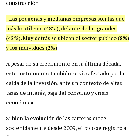
construcci
ó
n
-
Las
peque
ñ
as
y
medianas
empresas
son
las
que
m
á
s
lo
utilizan
(
48
%),
delante
de
las
grandes
(
42
%).
Muy
detr
á
s
se
ubican
el
sector
p
ú
blico
(
8
%)
y
los
individuos
(
2
%)
A
pesar
de
su
crecimiento
en
la
ú
ltima
d
é
cada
,
este
instrumento
tambi
é
n
se
vio
afectado
por
la
ca
í
da
de
la
inversi
ó
n
,
ante
un
contexto
de
altas
tasas
de
inter
é
s
,
baja
del
consumo
y
crisis
econ
ó
mica
.
Si
bien
la
evoluci
ó
n
de
las
carteras
crece
sostenidamente
desde
2009
,
el
pico
se
registr
ó
a