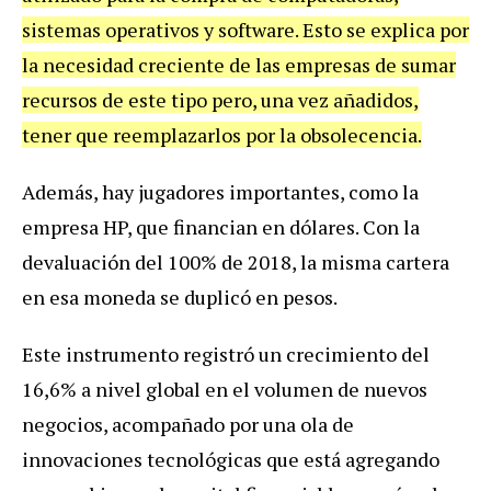
sistemas
operativos
y
software
.
Esto
se
explica
por
la
necesidad
creciente
de
las
empresas
de
sumar
recursos
de
este
tipo
pero
,
una
vez
a
ñ
adidos
,
tener
que
reemplazarlos
por
la
obsolecencia
.
Adem
á
s
,
hay
jugadores
importantes
,
como
la
empresa
HP
,
que
financian
en
d
ó
lares
.
Con
la
devaluaci
ó
n
del
100
%
de
2018
,
la
misma
cartera
en
esa
moneda
se
duplic
ó
en
pesos
.
Este
instrumento
registr
ó
un
crecimiento
del
16
,
6
%
a
nivel
global
en
el
volumen
de
nuevos
negocios
,
acompa
ñ
ado
por
una
ola
de
innovaciones
tecnol
ó
gicas
que
est
á
agregando