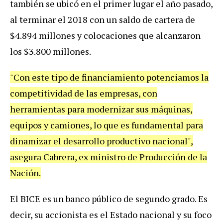
tambi
é
n
se
ubic
ó
en
el
primer
lugar
el
a
ñ
o
pasado
,
al
terminar
el
2018
con
un
saldo
de
cartera
de
$
4
.
894
millones
y
colocaciones
que
alcanzaron
los
$
3
.
800
millones
.
"
Con
este
tipo
de
financiamiento
potenciamos
la
competitividad
de
las
empresas
,
con
herramientas
para
modernizar
sus
m
á
quinas
,
equipos
y
camiones
,
lo
que
es
fundamental
para
dinamizar
el
desarrollo
productivo
nacional
",
asegura
Cabrera
,
ex
ministro
de
Producci
ó
n
de
la
Naci
ó
n
.
El
BICE
es
un
banco
p
ú
blico
de
segundo
grado
.
Es
decir
,
su
accionista
es
el
Estado
nacional
y
su
foco