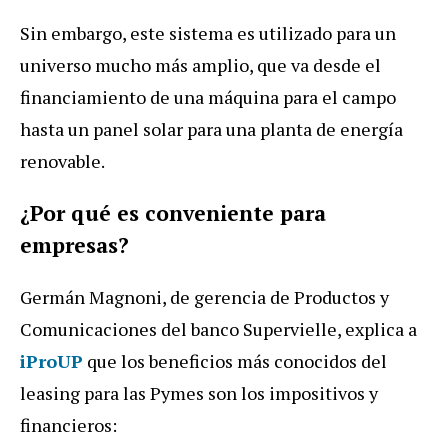
Sin
embargo
,
este
sistema
es
utilizado
para
un
universo
mucho
m
á
s
amplio
,
que
va
desde
el
financiamiento
de
una
m
á
quina
para
el
campo
hasta
un
panel
solar
para
una
planta
de
energ
í
a
renovable
.
¿
Por
qu
é
es
conveniente
para
empresas
?
Germ
á
n
Magnoni
,
de
gerencia
de
Productos
y
Comunicaciones
del
banco
Supervielle
,
explica
a
iProUP
que
los
beneficios
m
á
s
conocidos
del
leasing
para
las
Pymes
son
los
impositivos
y
financieros
: