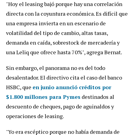
"
Hoy
el
leasing
baj
ó
porque
hay
una
correlaci
ó
n
directa
con
la
coyuntura
econ
ó
mica
.
Es
dif
í
cil
que
una
empresa
invierta
en
un
escenario
de
volatilidad
del
tipo
de
cambio
,
altas
tasas
,
demanda
en
ca
í
da
,
sobrestock
de
mercader
í
a
y
una
Leliq
que
ofrece
hasta
70
%",
agrega
Bernat
.
Sin
embargo
,
el
panorama
no
es
del
todo
desalentador
.
El
directivo
cita
el
caso
del
banco
HSBC
,
que
en junio anunció créditos por
$1.800 millones para Pymes
destinados
al
descuento
de
cheques
,
pago
de
aguinaldos
y
operaciones
de
leasing
.
"
Yo
era
esc
é
ptico
porque
no
hab
í
a
demanda
de