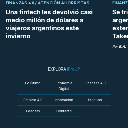
FINANZAS 4.0 /
ATENCIÓN AHORRISTAS
FINANZ
Una fintech les devolvió casi
Se tr
medio millón de dólares a
argen
viajeros argentinos este
exter
invierno
Take
Por
B.A.
EXPLORÁ
iProUP
Lo último
Economía
Finanzas 4.0
Digital
Empleo 4.0
Innovación
Startups
Leaders
Contacto