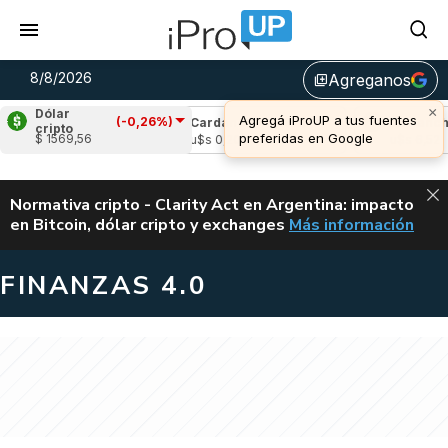
8/8/2026
Agreganos
library_add
×
Dólar
Agregá iProUP a tus fuentes
(-0,26%)
e
(0,69%)
Cardano
(-1,44%)
Avalanche
(
cripto
preferidas en Google
$ 1569,56
03
u$s 0,20
u$s 6,52
ALERTA
Normativa cripto - Clarity Act en Argentina: impacto
en Bitcoin, dólar cripto y exchanges
Más información
CLARITY ACT EN AR
FINANZAS 4.0