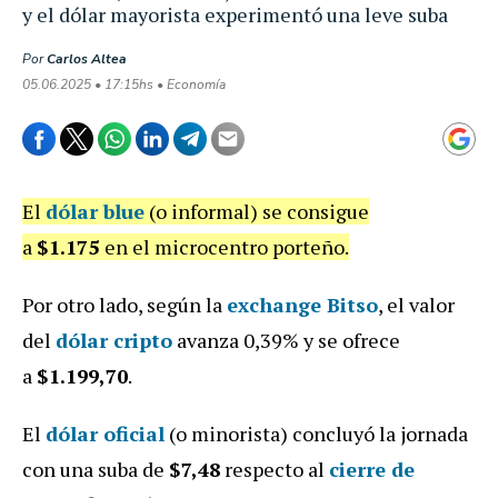
y el dólar mayorista experimentó una leve suba
Por
Carlos Altea
05.06.2025 • 17:15hs • Economía
El
dólar blue
(o informal) se consigue
a
$1.175
en el microcentro porteño.
Por otro lado, según la
exchange Bitso
, el valor
del
dólar cripto
avanza 0,39%
y se ofrece
a
$1.199,70
.
El
dólar oficial
(o minorista) concluyó la jornada
con una suba de
$7,48
respecto al
cierre de