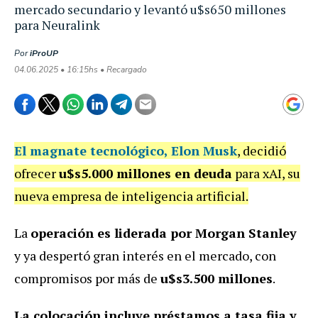
mercado secundario y levantó u$s650 millones
para Neuralink
Por
iProUP
04.06.2025 • 16:15hs • Recargado
El magnate tecnológico, Elon Musk
, decidió
ofrecer
u$s5.000 millones en deuda
para xAI, su
nueva empresa de inteligencia artificial.
La
operación es liderada por Morgan Stanley
y ya despertó gran interés en el mercado, con
compromisos por más de
u$s3.500 millones
.
La colocación incluye préstamos a tasa fija y