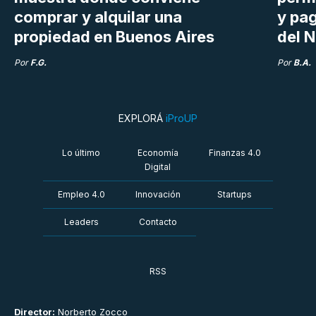
comprar y alquilar una
y pag
propiedad en Buenos Aires
del N
Por
F.G.
Por
B.A.
EXPLORÁ
iProUP
Lo último
Economía
Finanzas 4.0
Digital
Empleo 4.0
Innovación
Startups
Leaders
Contacto
RSS
Director:
Norberto Zocco