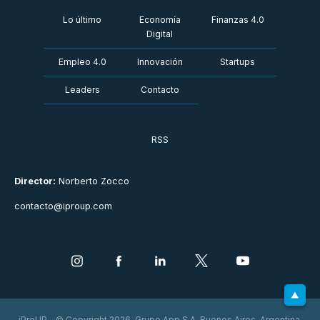
Lo último
Economía
Finanzas 4.0
Digital
Empleo 4.0
Innovación
Startups
Leaders
Contacto
RSS
Director:
Norberto Zocco
contacto@iproup.com
iProUP - © Copyright 2026. Grupo App S.A. Buenos Aires, Argentina.