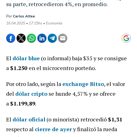
su parte, retrocedieron 4%, en promedio.
Por
Carlos Altea
16.04.2025 • 17:15hs • Economía
El
dólar blue
(o informal) baja $35 y se consigue
a
$1.250
en el microcentro porteño.
Por otro lado, según la
exchange Bitso
, el valor
del
dólar cripto
se hunde 4,57%
y se ofrece
a
$1.199,89
.
El
dólar oficial
(o minorista) retrocedió
$1,31
respecto al
cierre de ayer
y finalizó la rueda