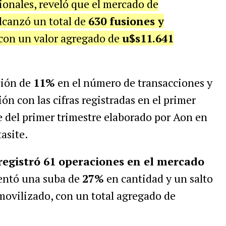
ionales, reveló que el mercado de
lcanzó un total de
630 fusiones y
 con un valor agregado de
u$s11.641
ción de
11%
en el número de transacciones y
ón con las cifras registradas en el primer
 del primer trimestre elaborado por Aon en
asite.
registró 61 operaciones en el mercado
sentó una suba de
27%
en cantidad y un salto
movilizado, con un total agregado de