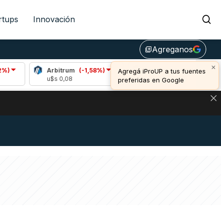
rtups
Innovación
Agreganos
library_add
×
Arbitrum
(-1,58%)
Bitcoin
(0,08%)
Et
Agregá iProUP a tus fuentes
u$s 0,08
u$s 64.452,00
u$s
preferidas en Google
DE DE BITCOIN Y ESTA SEÑAL DEFINE LOS PRECIOS DE AG