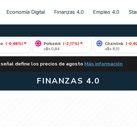
Economía Digital
Finanzas 4.0
Empleo 4.0
Sta
)
Polkadot
(-2,17%)
Chainlink
(-0,92%)
u$s 0,84
u$s 8,10
ALERTA
 señal define los precios de agosto
Más información
VUELVE EL CARRY TRA
FINANZAS 4.0