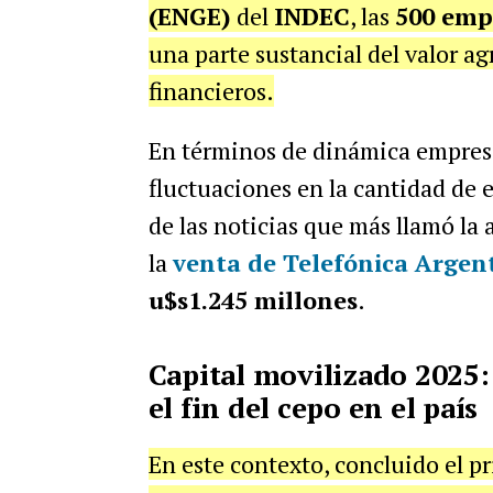
(ENGE)
del
INDEC
, las
500 emp
una parte sustancial del valor ag
financieros.
En términos de dinámica empresa
fluctuaciones en la cantidad de 
de las noticias que más llamó la
la
venta de
Telefónica Argen
u$s1.245 millones
.
Capital movilizado 2025:
el fin del cepo en el país
En este contexto, concluido el p