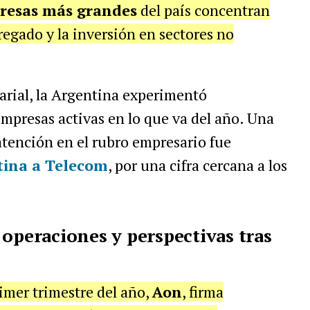
resas más grandes
del país concentran
regado y la inversión en sectores no
rial, la Argentina experimentó
empresas activas en lo que va del año. Una
 atención en el rubro empresario fue
tina
a
Telecom
, por una cifra cercana a los
 operaciones y perspectivas tras
rimer trimestre del año,
Aon
, firma