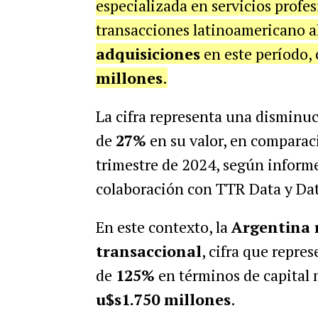
especializada en servicios profes
transacciones latinoamericano a
adquisiciones
en este período,
millones
.
La cifra representa una disminu
de
27%
en su valor, en comparaci
trimestre de 2024, según informe
colaboración con TTR Data y Dat
En este contexto, la
Argentina 
transaccional
, cifra que repre
de
125%
en términos de capital 
u$s1.750 millones
.