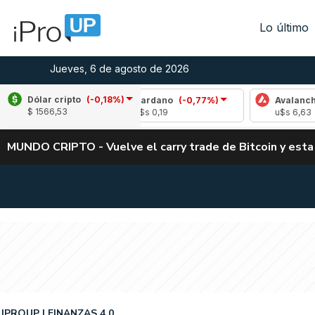
Lo último
Jueves, 6 de agosto de 2026
Dólar cripto
(-0,18%)
89%)
Cardano
(-0,77%)
Avalanche
(-0,66%
$ 1566,53
u$s 0,19
u$s 6,63
MUNDO CRIPTO - Vuelve el carry trade de Bitcoin y esta
IPROUP
FINANZAS 4.0