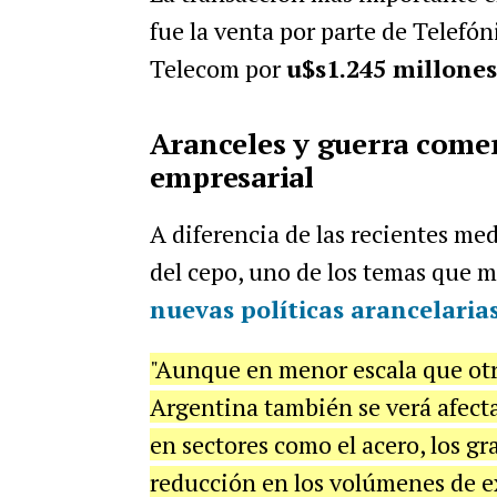
fue la venta por parte de Telefón
Telecom por
u$s1.245 millones
Aranceles y guerra comer
empresarial
A diferencia de las recientes me
del cepo, uno de los temas que má
nuevas políticas arancelaria
"Aunque en menor escala que otro
Argentina también se verá afect
en sectores como el acero, los gra
reducción en los volúmenes de e