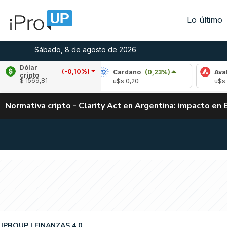
Lo último
Sábado, 8 de agosto de 2026
Dólar
(-0,10%)
ple
(0,36%)
Cardano
(0,23%)
Avalanche
cripto
$ 1569,81
 1,03
u$s 0,20
u$s 6,53
Normativa cripto - Clarity Act en Argentina: impacto en 
IPROUP
FINANZAS 4.0