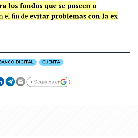
ara los fondos que se poseen o
n el fin de
evitar problemas con la ex
BANCO DIGITAL
CUENTA
+ Seguinos en