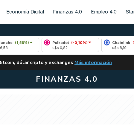
Economía Digital
Finanzas 4.0
Empleo 4.0
Sta
(1,58%)
Polkadot
(-0,10%)
Chainlink
(-0,41%
u$s 0,82
u$s 8,19
ALERTA
Bitcoin, dólar cripto y exchanges
Más información
CLARITY ACT EN ARGENTI
FINANZAS 4.0