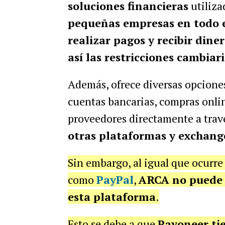
soluciones financieras
utiliza
pequeñas empresas en todo
realizar pagos y recibir dine
así las restricciones cambiari
Además, ofrece diversas opcione
cuentas bancarias, compras onlin
proveedores directamente a travé
otras plataformas y exchan
Sin embargo, al igual que ocurre
como
PayPal
,
ARCA no puede s
esta plataforma
.
Esto se debe a que
Payoneer ti