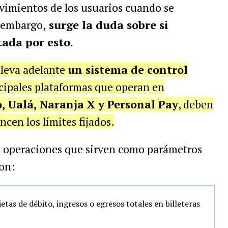
vimientos de los usuarios cuando se
 embargo,
surge la duda sobre si
ada por esto.
lleva adelante
un sistema de control
ncipales plataformas que operan en
 Ualá, Naranja X y Personal Pay
, deben
ncen los límites fijados.
as operaciones que sirven como parámetros
son:
tas de débito, ingresos o egresos totales en billeteras