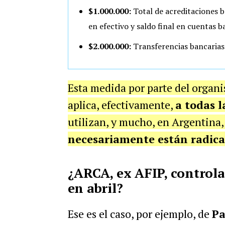
$1.000.000:
Total de acreditaciones ba
en efectivo y saldo final en cuentas ba
$2.000.000:
Transferencias bancarias 
Esta medida por parte del orga
aplica, efectivamente,
a todas 
utilizan, y mucho, en Argentina,
necesariamente están radicad
¿ARCA, ex AFIP, controla
en abril?
Ese es el caso, por ejemplo, de
Pa