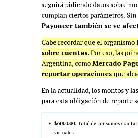
seguirá pidiendo datos sobre mo
cumplan ciertos parámetros. Sin
Payoneer también se ve afect
Cabe recordar que el organismo 
sobre cuentas.
Por eso, las pri
Argentina, como
Mercado Pago,
reportar operaciones
que alca
En la actualidad, los montos y l
para esta obligación de reporte 
$600.000:
Total de consumos con tarje
virtuales.