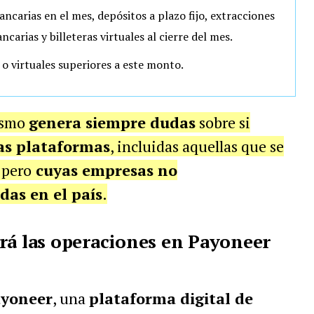
ncarias en el mes, depósitos a plazo fijo, extracciones
ncarias y billeteras virtuales al cierre del mes.
o virtuales superiores a este monto.
nismo
genera siempre dudas
sobre si
las plataformas
, incluidas aquellas que se
 pero
cuyas empresas no
as en el país
.
rá las operaciones en Payoneer
yoneer
, una
plataforma digital de