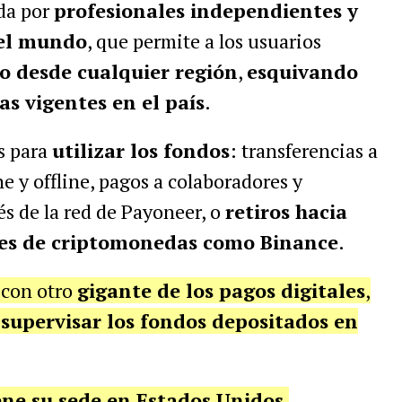
da por
profesionales independientes y
 el mundo
, que permite a los usuarios
ro desde cualquier región
,
esquivando
as vigentes en el país
.
s para
utilizar los fondos
: transferencias a
e y offline, pagos a colaboradores y
s de la red de Payoneer, o
retiros hacia
ges de criptomonedas como Binance
.
 con otro
gigante de los pagos digitales
,
upervisar los fondos depositados en
ene su sede en Estados Unidos
,