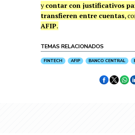
y
contar con justificativos p
transfieren entre cuentas
, co
AFIP
.
TEMAS RELACIONADOS
FINTECH
AFIP
BANCO CENTRAL