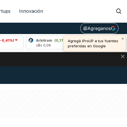
rtups
Innovación
Agreganos
library_add
×
)
Arbitrum
(0,17%)
Bitcoin
(0,77%)
Agregá iProUP a tus fuentes
u$s 0,08
u$s 64.914,00
preferidas en Google
NA: IMPACTO EN BITCOIN, DÓLAR CRIPTO Y EXCHANGES