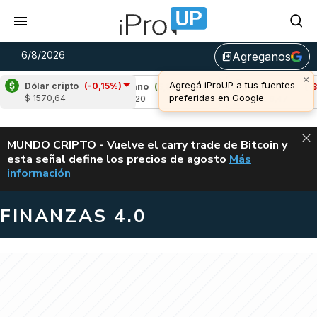
6/8/2026
Agreganos
library_add
×
Agregá iProUP a tus fuentes
Dólar cripto
(-0,15%)
,46%)
Cardano
(5,88%)
Avalanche
(-3,46
preferidas en Google
$ 1570,64
u$s 0,20
u$s 6,47
ALERTA
MUNDO CRIPTO - Vuelve el carry trade de Bitcoin y
esta señal define los precios de agosto
Más
VUELVE EL CAR
información
FINANZAS 4.0