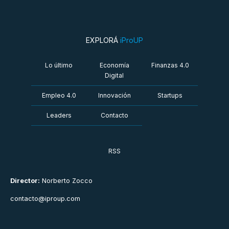
EXPLORÁ
iProUP
Lo último
Economía
Finanzas 4.0
Digital
Empleo 4.0
Innovación
Startups
Leaders
Contacto
RSS
Director:
Norberto Zocco
contacto@iproup.com