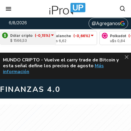
6/8/2026
Agreganos
library_add
Dólar cripto
(-0,15%)
o
(-0,77%)
Avalanche
(-0,66%)
Polkadot
(-2,
$ 1566,53
9
u$s 6,62
u$s 0,84
ALERTA
MUNDO CRIPTO - Vuelve el carry trade de Bitcoin y
esta señal define los precios de agosto
Más
VUELVE EL CAR
información
FINANZAS 4.0