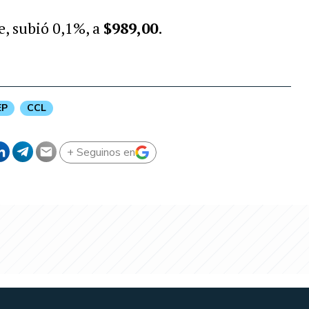
te, subió 0,1%, a
$989,00
.
EP
CCL
+ Seguinos en