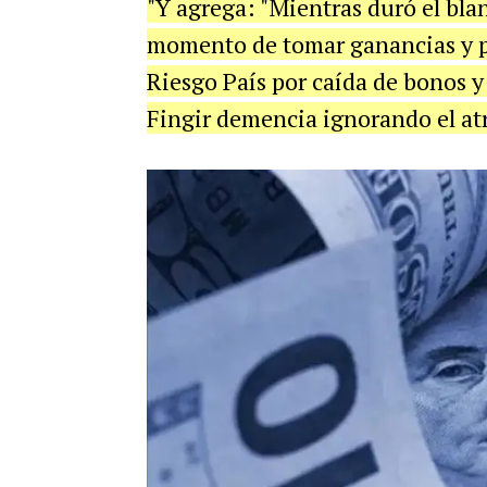
"Y agrega: "Mientras duró el bl
momento de tomar ganancias y 
Riesgo País por caída de bonos y
Fingir demencia ignorando el atr