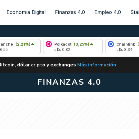
Economía Digital
Finanzas 4.0
Empleo 4.0
Sta
2,21%)
Polkadot
(0,25%)
Chainlink
(1,25%)
u$s 0,82
u$s 8,34
ALERTA
Bitcoin, dólar cripto y exchanges
Más información
CLARITY ACT EN ARGENTI
FINANZAS 4.0