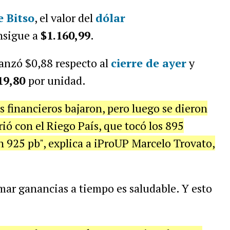
 Bitso
, el valor del
dólar
onsigue a
$1.160,99
.
anzó $0,88 respecto al
cierre de ayer
y
19,80
por unidad.
s financieros bajaron, pero luego se dieron
rió con el Riego País, que tocó los 895
en 925 pb", explica a iProUP Marcelo Trovato,
mar ganancias a tiempo es saludable. Y esto