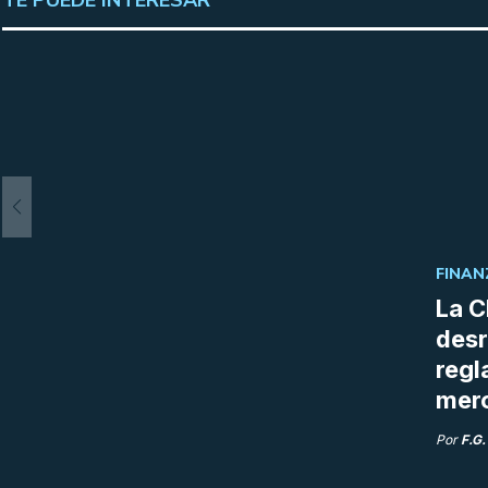
TE PUEDE INTERESAR
FINAN
La C
desr
regl
merc
Por
F.G.