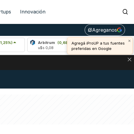
rtups
Innovación
Agreganos
library_add
×
Arbitrum
(0,68%)
Bitcoin
(-0,08%)
Agregá iProUP a tus fuentes
u$s 0,08
u$s 64.936,00
preferidas en Google
NA: IMPACTO EN BITCOIN, DÓLAR CRIPTO Y EXCHANGES