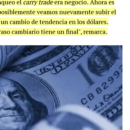
anqueo el
carry trade
era negocio. Ahora es
posiblemente veamos nuevamente subir el
 un cambio de tendencia en los dólares.
aso cambiario tiene un final", remarca.