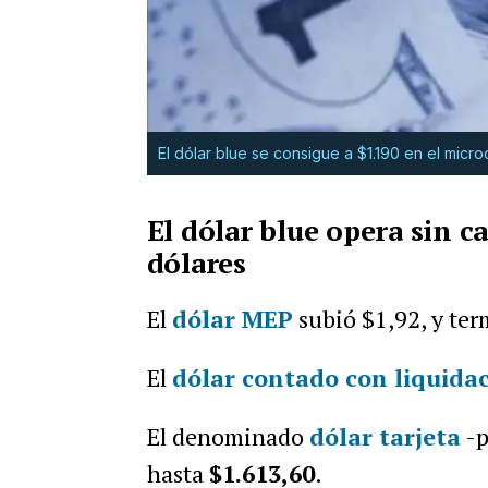
El dólar blue se consigue a $1.190 en el micr
El dólar blue opera sin c
dólares
El
dólar MEP
subió $1,92, y te
El
dólar contado con liquida
El denominado
dólar tarjeta
-p
hasta
$1.613,60
.