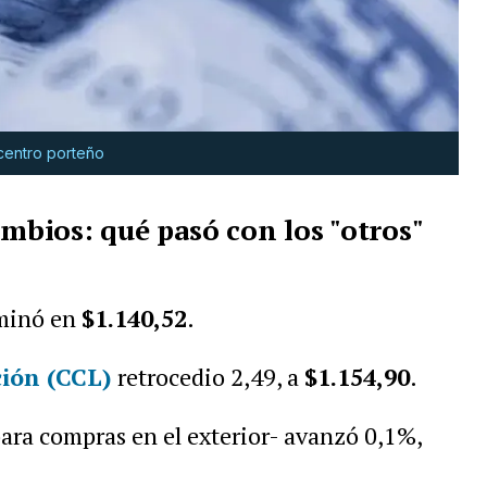
ocentro porteño
ambios: qué
pasó
con los "otros"
rminó en
$1.140,52
.
ción (CCL)
retrocedio 2,49, a
$1.154,90
.
ara compras en el exterior- avanzó 0,1%,