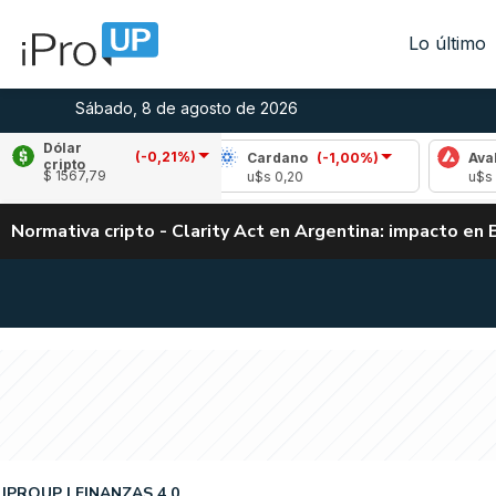
Lo último
Sábado, 8 de agosto de 2026
Dólar
(-0,21%)
e
(0,48%)
Cardano
(-1,00%)
Avalanche
(
cripto
$ 1567,79
04
u$s 0,20
u$s 6,55
Normativa cripto - Clarity Act en Argentina: impacto en 
IPROUP
FINANZAS 4.0