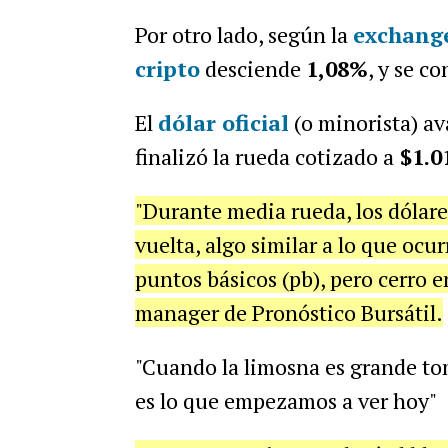
Por otro lado, según la
exchange
cripto
des
ciende
1,08
%
, y se c
El
dólar oficial
(o minorista) av
finalizó la rueda cotizado a
$1.0
"Durante media rueda, los dólare
vuelta, algo similar a lo que ocur
puntos básicos (pb), pero cerro 
manager de Pronóstico Bursátil.
"Cuando la limosna es grande to
es lo que empezamos a ver hoy"