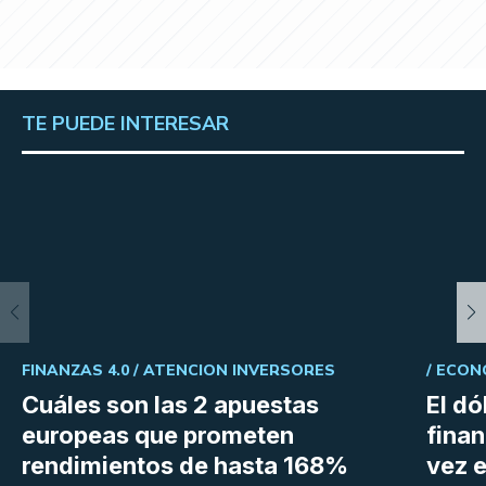
TE PUEDE INTERESAR
FINANZAS 4.0 /
ATENCION INVERSORES
/
ECON
Cuáles son las 2 apuestas
El dó
europeas que prometen
fina
rendimientos de hasta 168%
vez e