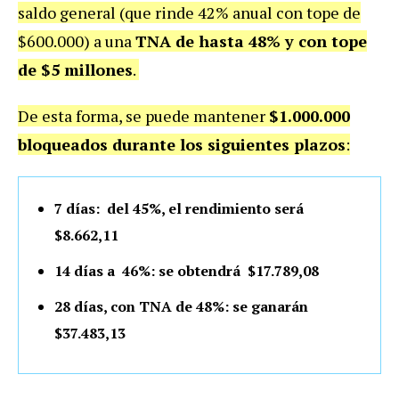
saldo general (que rinde 42% anual con tope de
$600.000) a una
TNA de hasta 48% y con tope
de $5 millones
.
De esta forma, se puede mantener
$1.000.000
bloqueados durante los siguientes plazos
:
7 días: del 45%, el rendimiento será
$8.662,11
14 días a 46%: se obtendrá $17.789,08
28 días, con TNA de 48%: se ganarán
$37.483,13