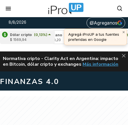
8/8/2026
Agreganos
library_add
×
Agregá iProUP a tus fuentes
Dólar cripto
(0,13%)
14%)
Cardano
(-0,08%)
Avalanche
(1,79%
preferidas en Google
$ 1569,94
u$s 0,20
u$s 6,55
ALERTA
Normativa cripto - Clarity Act en Argentina: impacto
en Bitcoin, dólar cripto y exchanges
Más información
CLARITY ACT EN AR
FINANZAS 4.0