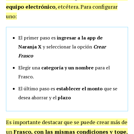
equipo electrónico
, etcétera. Para configurar
uno:
El primer paso es
ingresar a la app de
Naranja X
y seleccionar la opción
Crear
Frasco
Elegir una
categoría y un nombre
para el
Frasco.
El último paso es
establecer el monto
que se
desea ahorrar y el
plazo
Es importante destacar que se puede crear más de
un
Frasco, con las mismas condiciones y tope
,