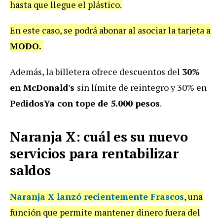
hasta que llegue el plástico.
En este caso, se podrá abonar al asociar la tarjeta a
MODO.
Además, la billetera ofrece descuentos del
30%
en McDonald's
sin límite de reintegro y 30% en
PedidosYa con tope de 5.000 pesos
.
Naranja X: cuál es su nuevo
servicios para rentabilizar
saldos
Naranja X lanzó recientemente Frascos
, una
función que permite mantener dinero fuera del