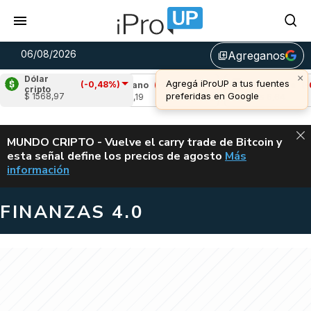
06/08/2026
Agreganos
library_add
Dólar
(-0,48%)
4%)
Cardano
(-0,83%)
Avalanche
(-0,56%
cripto
$ 1568,97
u$s 0,19
u$s 6,64
ALERTA
MUNDO CRIPTO - Vuelve el carry trade de Bitcoin y
esta señal define los precios de agosto
Más
VUELVE EL CAR
información
FINANZAS 4.0