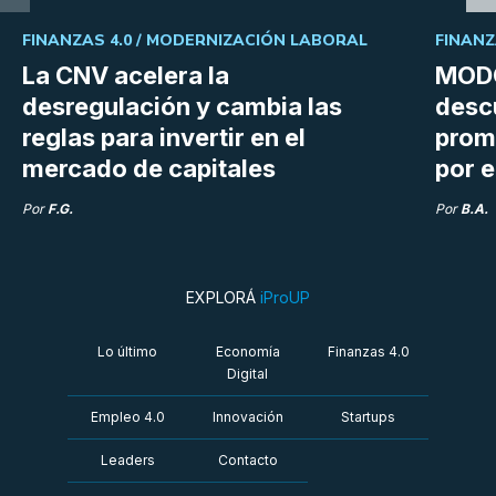
FINANZAS 4.0 /
MODERNIZACIÓN LABORAL
FINANZ
La CNV acelera la
MODO
desregulación y cambia las
desc
reglas para invertir en el
prom
mercado de capitales
por e
Por
F.G.
Por
B.A.
EXPLORÁ
iProUP
Lo último
Economía
Finanzas 4.0
Digital
Empleo 4.0
Innovación
Startups
Leaders
Contacto