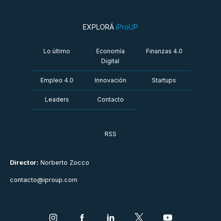
EXPLORÁ
iProUP
Lo último
Economía
Finanzas 4.0
Digital
Empleo 4.0
Innovación
Startups
Leaders
Contacto
RSS
Director:
Norberto Zocco
contacto@iproup.com