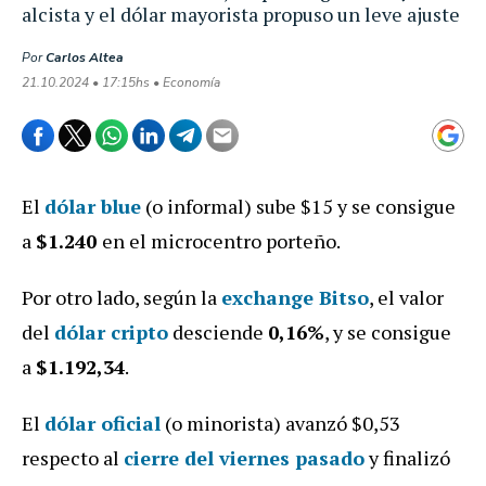
alcista y el dólar mayorista propuso un leve ajuste
Por
Carlos Altea
21.10.2024 • 17:15hs • Economía
El
dólar blue
(o informal) sube $15 y se consigue
a
$1.240
en el microcentro porteño.
Por otro lado, según la
exchange Bitso
, el valor
del
dólar cripto
des
ciende
0
,16%
, y se consigue
a
$1.192,34
.
El
dólar oficial
(o minorista) avanzó $0,53
respecto al
cierre del viernes pasado
y finalizó