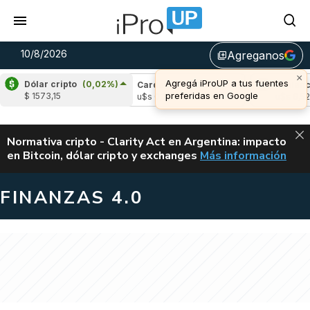
10/8/2026
Agreganos
library_add
×
Agregá iProUP a tus fuentes
Dólar cripto
(0,02%)
le
(-0,07%)
Cardano
(-0,96%)
Avalanche
preferidas en Google
$ 1573,15
1,03
u$s 0,20
u$s 6,52
ALERTA
Normativa cripto - Clarity Act en Argentina: impacto
en Bitcoin, dólar cripto y exchanges
Más información
CLARITY ACT EN AR
FINANZAS 4.0