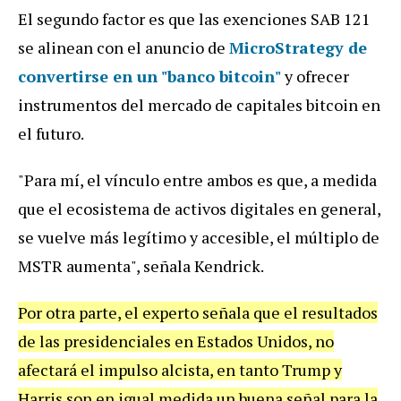
El segundo factor es que las exenciones SAB 121
se alinean con el anuncio de
MicroStrategy de
convertirse en un
"banco bitcoin"
y ofrecer
instrumentos del mercado de capitales bitcoin en
el futuro.
"Para mí, el vínculo entre ambos es que, a medida
que el ecosistema de activos digitales en general,
se vuelve más legítimo y accesible, el múltiplo de
MSTR aumenta", señala Kendrick.
Por otra parte, el experto señala que el resultados
de las presidenciales en Estados Unidos, no
afectará el impulso alcista, en tanto Trump y
Harris son en igual medida un buena señal para la