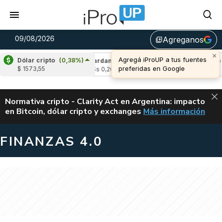
09/08/2026
Agreganos
library_add
×
Agregá iProUP a tus fuentes
Dólar cripto
(0,38%)
(0,10%)
Cardano
(-0,02%)
Avalanche
(-
preferidas en Google
$ 1573,55
4
u$s 0,20
u$s 6,48
ALERTA
Normativa cripto - Clarity Act en Argentina: impacto
en Bitcoin, dólar cripto y exchanges
Más información
CLARITY ACT EN AR
FINANZAS 4.0