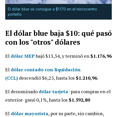
El dólar blue se consigue a $1.170 en el microcentro
porteño
El dólar blue baja $10: qué pasó
con los "otros" dólares
El
dólar MEP
bajó $13,34, y terminó en
$1.176,96
El
dólar contado con liquidación
(CCL)
descendió
$6,25, hasta los
$1.210,96
.
El denominado
dólar tarjeta
-para compras en el
exterior- ganó 0,1%, hasta los
$1.592,80
El
dólar mayorista
, por su parte, sin cambios,