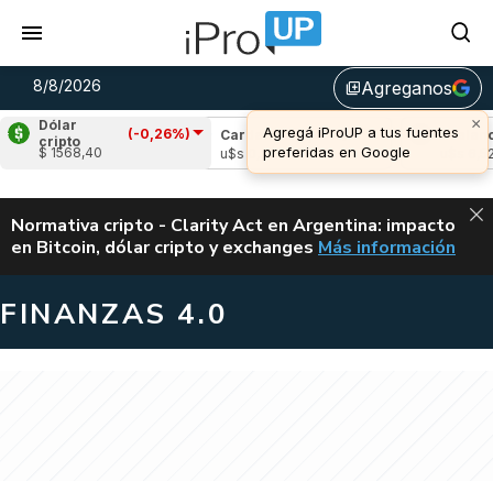
8/8/2026
Agreganos
library_add
×
Dólar
Agregá iProUP a tus fuentes
(-0,26%)
le
(0,69%)
Cardano
(-1,43%)
Avalanche
cripto
preferidas en Google
$ 1568,40
1,04
u$s 0,20
u$s 6,52
ALERTA
Normativa cripto - Clarity Act en Argentina: impacto
en Bitcoin, dólar cripto y exchanges
Más información
CLARITY ACT EN AR
FINANZAS 4.0