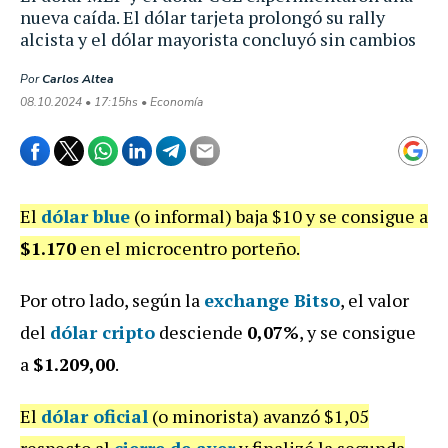
nueva caída. El dólar tarjeta prolongó su rally
alcista y el dólar mayorista concluyó sin cambios
Por
Carlos Altea
08.10.2024 • 17:15hs • Economía
El
dólar blue
(o informal) baja $10 y se consigue a
$1.170
en el microcentro porteño.
Por otro lado, según la
exchange Bitso
, el valor
del
dólar cripto
de
sciende
0
,07%
, y se consigue
a
$1.209,00
.
El
dólar oficial
(o minorista) avanzó $1,05
respecto al
cierre de ayer
y finalizó la segunda