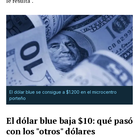
le resulta".
El dólar blue se consigue a $1.200 en el microcentro
porteño
El dólar blue baja $10: qué pasó
con los "otros" dólares