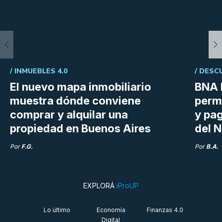
/
INMUEBLES 4.0
/
DESC
El nuevo mapa inmobiliario
BNA 
muestra dónde conviene
perm
comprar y alquilar una
y pag
propiedad en Buenos Aires
del N
Por
F.G.
Por
B.A.
EXPLORÁ
iProUP
Lo último
Economía
Finanzas 4.0
Digital