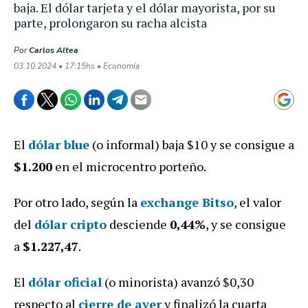
baja. El dólar tarjeta y el dólar mayorista, por su
parte, prolongaron su racha alcista
Por
Carlos Altea
03.10.2024 • 17:15hs • Economía
El
dólar blue
(o informal) baja $10 y se consigue a
$1.200
en el microcentro porteño.
Por otro lado, según la
exchange Bitso
, el valor
del
dólar cripto
de
sciende
0
,44%
, y se consigue
a
$1.227,47
.
El
dólar oficial
(o minorista) avanzó $0,30
respecto al
cierre de ayer
y finalizó la cuarta