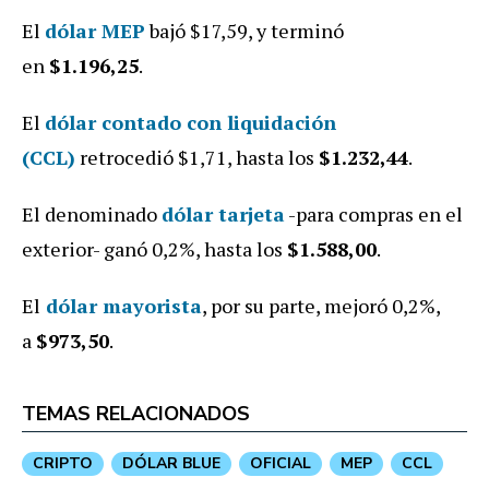
El
dólar MEP
bajó $17,59, y terminó
en
$1.196,25
.
El
dólar contado con liquidación
(CCL)
retrocedió $1,71, hasta los
$1.232,44
.
El denominado
dólar tarjeta
-para compras en el
exterior- ganó 0,2%, hasta los
$1.588,00
.
El
dólar mayorista
, por su parte, mejoró 0,2%,
a
$973,50
.
TEMAS RELACIONADOS
CRIPTO
DÓLAR BLUE
OFICIAL
MEP
CCL