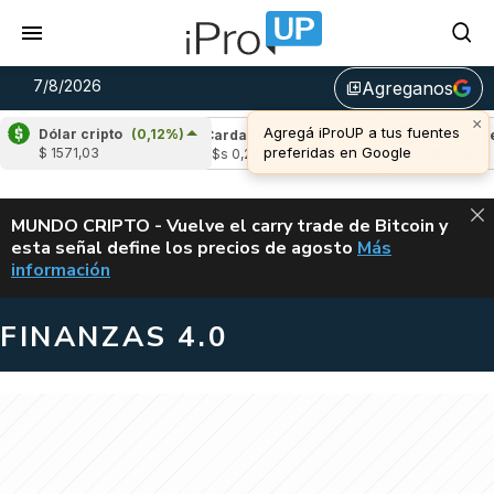
7/8/2026
Agreganos
library_add
×
Agregá iProUP a tus fuentes
Dólar cripto
(0,12%)
e
(-2,47%)
Cardano
(6,38%)
Avalanche
(
preferidas en Google
$ 1571,03
,02
u$s 0,20
u$s 6,41
ALERTA
MUNDO CRIPTO - Vuelve el carry trade de Bitcoin y
esta señal define los precios de agosto
Más
VUELVE EL CAR
información
FINANZAS 4.0