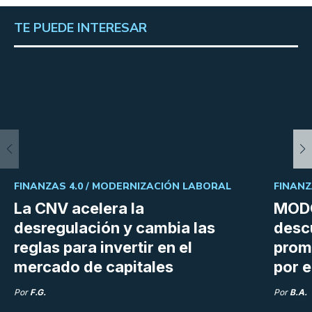
TE PUEDE INTERESAR
FINANZAS 4.0 /
MODERNIZACIÓN LABORAL
FINANZ
La CNV acelera la
MODO
desregulación y cambia las
desc
reglas para invertir en el
prom
mercado de capitales
por e
Por
F.G.
Por
B.A.