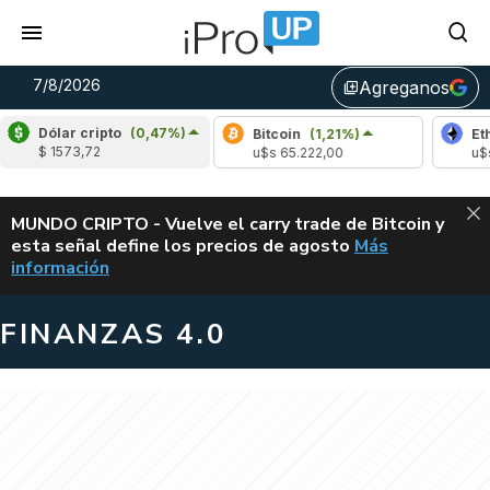
7/8/2026
Agreganos
library_add
Dólar cripto
(0,47%)
Bitcoin
(1,21%)
Ethereu
$ 1573,72
u$s 65.222,00
u$s 1930
ALERTA
MUNDO CRIPTO - Vuelve el carry trade de Bitcoin y
esta señal define los precios de agosto
Más
VUELVE EL CAR
información
FINANZAS 4.0