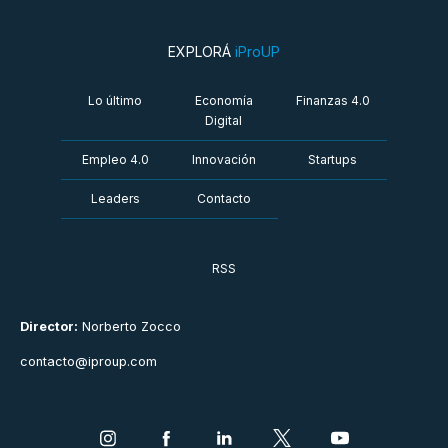
EXPLORÁ
iProUP
Lo último
Economía
Finanzas 4.0
Digital
Empleo 4.0
Innovación
Startups
Leaders
Contacto
RSS
Director:
Norberto Zocco
contacto@iproup.com