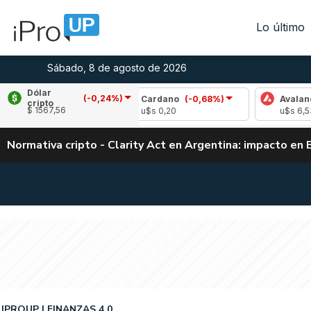
Lo último
Sábado, 8 de agosto de 2026
Dólar
(-0,24%)
0,49%)
Cardano
(-0,68%)
Avalanche
(0,6
cripto
$ 1567,56
u$s 0,20
u$s 6,53
Normativa cripto - Clarity Act en Argentina: impacto en 
IPROUP
FINANZAS 4.0