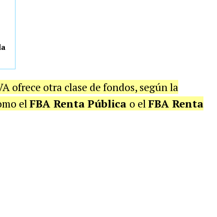
da
 ofrece otra clase de fondos, según la
como el
FBA Renta Pública
o el
FBA Renta