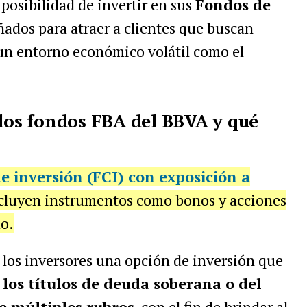
 posibilidad de invertir en sus
Fondos de
eñados para atraer a clientes que buscan
un entorno económico volátil como el
 los fondos FBA del BBVA y qué
 inversión (FCI)
con exposición a
cluyen instrumentos como bonos y acciones
do.
a los inversores una opción de inversión que
los títulos de deuda soberana o del
 múltiples rubros
, con el fin de brindar al