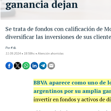
ganancia dejan
Se trata de fondos con calificación de 
diversificar las inversiones de sus client
Por
F.G.
11.09.2024 • 18:58hs • Atención ahorristas
BBVA
aparece como uno de lo
argentinos por su amplia gam
invertir en fondos y activos de d