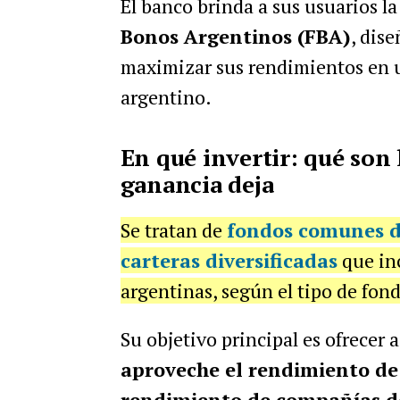
El banco brinda a sus usuarios la
Bonos Argentinos (FBA)
, dis
maximizar sus rendimientos en 
argentino.
En qué invertir: qué son
ganancia deja
Se tratan de
fondos comunes de
carteras diversificadas
que in
argentinas, según el tipo de fon
Su objetivo principal es ofrecer 
aproveche el rendimiento de 
rendimiento de compañías de