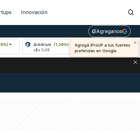
rtups
Innovación
Agreganos
library_add
×
Arbitrum
(1,28%)
Bitcoin
(-0,22%)
Agregá iProUP a tus fuentes
u$s 0,08
u$s 64.995,00
preferidas en Google
NA: IMPACTO EN BITCOIN, DÓLAR CRIPTO Y EXCHANGES