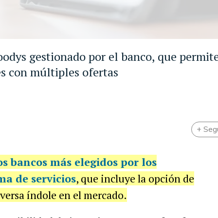
Moodys gestionado por el banco, que permit
es con múltiples ofertas
+ Seg
s bancos más elegidos por los
a de servicios
, que incluye la opción de
iversa índole en el mercado.