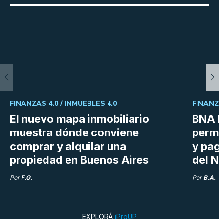
FINANZAS 4.0 /
INMUEBLES 4.0
FINANZ
El nuevo mapa inmobiliario
BNA 
muestra dónde conviene
perm
comprar y alquilar una
y pag
propiedad en Buenos Aires
del N
Por
F.G.
Por
B.A.
EXPLORÁ
iProUP