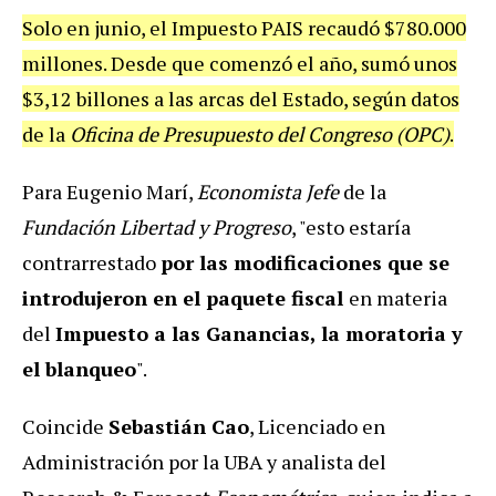
Solo en junio, el Impuesto PAIS recaudó $780.000
millones. Desde que comenzó el año, sumó unos
$3,12 billones a las arcas del Estado, según datos
de la
Oficina de Presupuesto del Congreso (OPC)
.
Para Eugenio Marí,
Economista Jefe
de la
Fundación Libertad y Progreso
, "esto estaría
contrarrestado
por las modificaciones que se
introdujeron en el paquete fiscal
en materia
del
Impuesto a las Ganancias, la moratoria y
el blanqueo
".
Coincide
Sebastián Cao
, Licenciado en
Administración por la UBA y analista del