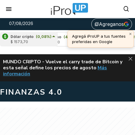
07/08/2026
Agreganos
library_add
Dólar cripto
(0,08%)
Cardano
(4,90%)
Avalanche
(0,15%)
$ 1573,70
u$s 0,20
u$s 6,47
ALERTA
MUNDO CRIPTO - Vuelve el carry trade de Bitcoin y
esta señal define los precios de agosto
Más
VUELVE EL CAR
información
FINANZAS 4.0