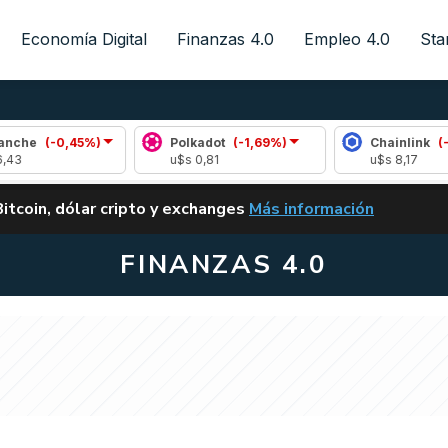
Economía Digital
Finanzas 4.0
Empleo 4.0
Sta
5%)
Polkadot
(-1,69%)
Chainlink
(-0,35%)
u$s 0,81
u$s 8,17
ALERTA
Bitcoin, dólar cripto y exchanges
Más información
CLARITY ACT EN ARGENTI
FINANZAS 4.0