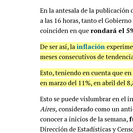
En la antesala de la publicación d
a las 16 horas, tanto el Gobierno
coinciden en que
rondará el 5
De ser así, la
inflación
experimen
meses consecutivos de tendencia 
Esto, teniendo en cuenta que en 
en marzo del 11%, en abril del 8
Esto se puede vislumbrar en el i
Aires,
considerado como un antic
conocer a inicios de la semana,
f
Dirección de Estadísticas y Cens