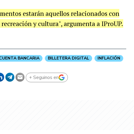
umentos estarán aquellos relacionados con
 recreación y cultura", argumenta a IProUP.
CUENTA BANCARIA
BILLETERA DIGITAL
INFLACIÓN
+ Seguinos en