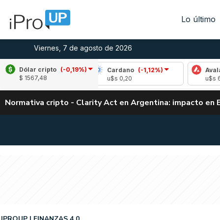
Lo último
Viernes, 7 de agosto de 2026
Dólar cripto
(-0,19%)
1,48%)
Cardano
(-1,12%)
Avalanche
(-0,4
$ 1567,48
u$s 0,20
u$s 6,43
Normativa cripto - Clarity Act en Argentina: impacto en 
IPROUP
FINANZAS 4.0