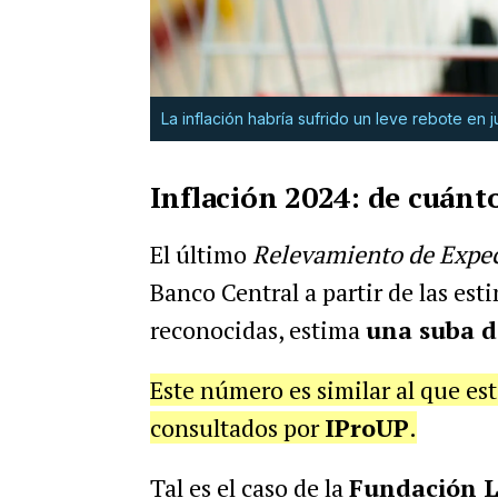
La inflación habría sufrido un leve rebote en 
Inflación 2024: de cuánto
El último
Relevamiento de Expec
Banco Central a partir de las est
reconocidas, estima
una suba d
Este número es similar al que est
consultados por
IProUP
.
Tal es el caso de la
Fundación L