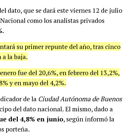
el dato, que se dará este viernes 12 de julio
 Nacional como los analistas privados
%.
tará su primer repunte del año, tras cinco
a la baja.
enero fue del 20,6%, en febrero del 13,2%,
,8% y en mayo del 4,2%.
ndicador de la
Ciudad Autónoma de Buenos
ipo del dato nacional. El mismo, dado a
ue del 4,8% en junio
, según informó la
os porteña.