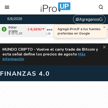
6/8/2026
Agreganos
library_add
Dólar
(-0,02%)
77%)
Cardano
(-3,49%)
Avalanche
(-4,25%
cripto
$ 1570,36
u$s 0,19
u$s 6,42
ALERTA
MUNDO CRIPTO - Vuelve el carry trade de Bitcoin y
esta señal define los precios de agosto
Más
VUELVE EL CAR
información
FINANZAS 4.0