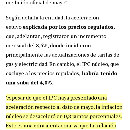
medición oficial de mayo".
Según detalla la entidad, la aceleración
estuvo
explicada por los precios regulados,
que, adelantan, registraron un incremento
mensual del 8,6%, donde incidieron
principalmente las actualizaciones de tarifas de
gas y electricidad. En cambio, el IPC núcleo, que
excluye a los precios regulados,
habría tenido
una suba del 4,0%
.
"A pesar de que el IPC haya presentado una
aceleración respecto al dato de mayo, la inflación
núcleo se desaceleró en 0,8 puntos porcentuales.
Esto es una cifra alentadora, ya que la inflación