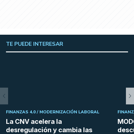
TE PUEDE INTERESAR
FINANZAS 4.0 /
MODERNIZACIÓN LABORAL
FINANZ
La CNV acelera la
MODO
desregulación y cambia las
desc