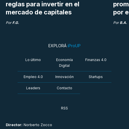
reglas para invertir en el
prom
mercado de capitales
por e
Por
F.G.
Por
B.A.
EXPLORÁ
iProUP
Lo último
Economía
Finanzas 4.0
Digital
Empleo 4.0
Innovación
Startups
Leaders
Contacto
RSS
Director:
Norberto Zocco