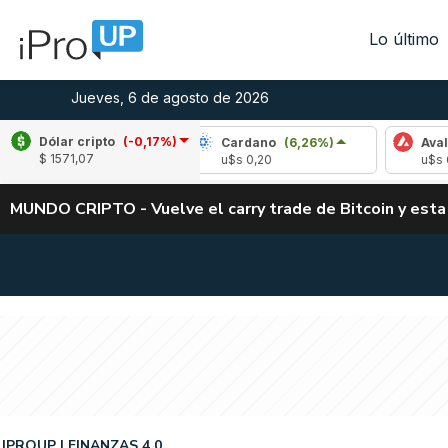
Lo último
Jueves, 6 de agosto de 2026
Dólar cripto
(-0,17%)
(-3,54%)
Cardano
(6,26%)
Avalanche
(-3
$ 1571,07
u$s 0,20
u$s 6,46
MUNDO CRIPTO - Vuelve el carry trade de Bitcoin y esta
IPROUP
FINANZAS 4.0