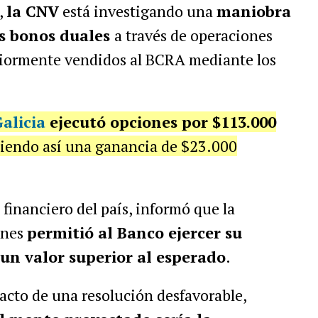
,
la CNV
está investigando una
maniobra
os bonos duales
a través de operaciones
riormente vendidos al BCRA mediante los
alicia
ejecutó opciones por $113.000
niendo así una ganancia de $23.000
 financiero del país, informó que la
ones
permitió al Banco ejercer su
un valor superior al esperado
.
acto de una resolución desfavorable,