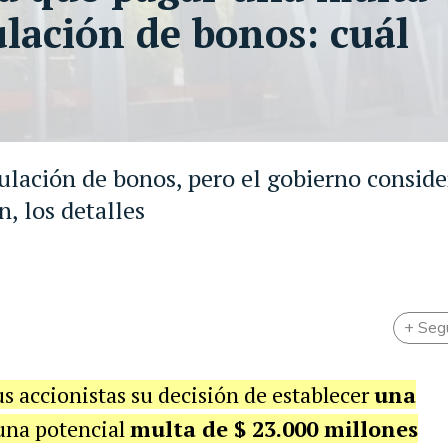
lación de bonos: cuál
lación de bonos, pero el gobierno conside
n, los detalles
+ Seg
 accionistas su decisión de establecer
una
una potencial
multa de $ 23.000 millones