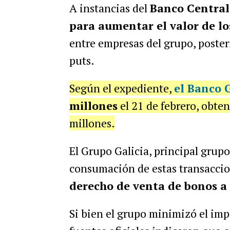
A instancias del
Banco Central
para aumentar el valor de l
entre empresas del grupo, poste
puts.
Según el expediente,
el
Banco G
millones
el 21 de febrero, obte
millones.
El Grupo Galicia, principal grupo
consumación de estas transacci
derecho de venta de bonos a 
Si bien el grupo minimizó el imp