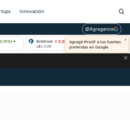
rtups
Innovación
Agreganos
library_add
×
Arbitrum
(-2,23%)
Bitcoin
(-0,73%)
Agregá iProUP a tus fuentes
u$s 0,08
u$s 64.367,00
preferidas en Google
DE DE BITCOIN Y ESTA SEÑAL DEFINE LOS PRECIOS DE AG