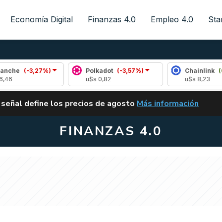
Economía Digital
Finanzas 4.0
Empleo 4.0
Sta
,27%)
Polkadot
(-3,57%)
Chainlink
(0,10%)
u$s 0,82
u$s 8,23
ALERTA
 señal define los precios de agosto
Más información
VUELVE EL CARRY TRA
FINANZAS 4.0