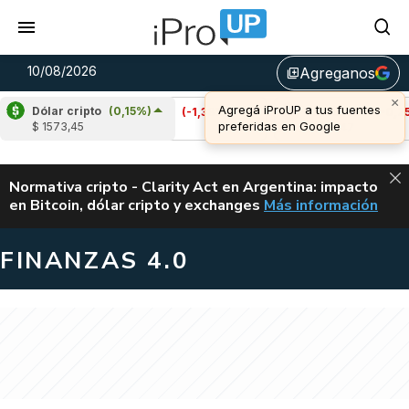
10/08/2026
Agreganos
library_add
Dólar cripto
(0,15%)
Cardano
(-1,38%)
Avalanche
(-0,25%)
$ 1573,45
u$s 0,20
u$s 6,47
ALERTA
Normativa cripto - Clarity Act en Argentina: impacto
en Bitcoin, dólar cripto y exchanges
Más información
CLARITY ACT EN AR
FINANZAS 4.0