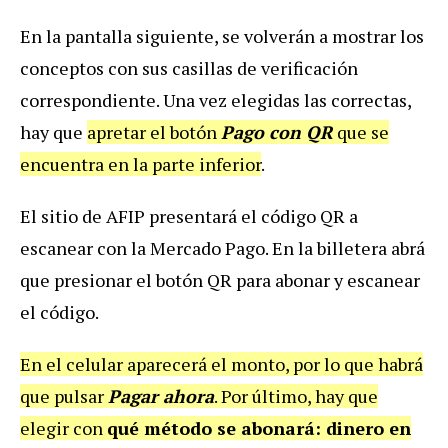
En la pantalla siguiente, se volverán a mostrar los
conceptos con sus casillas de verificación
correspondiente. Una vez elegidas las correctas,
hay que
apretar el botón
Pago con QR
que se
encuentra en la parte inferior
.
El sitio de AFIP presentará el código QR a
escanear con la Mercado Pago. En la billetera abrá
que presionar el botón QR para abonar y escanear
el código.
En el celular aparecerá el monto, por lo que habrá
que pulsar
Pagar ahora
. Por último, hay que
elegir con
qué método se abonará: dinero en