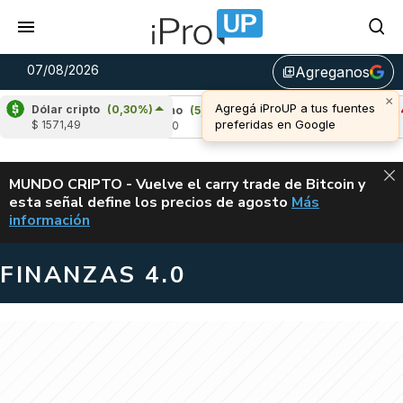
07/08/2026
Agreganos
library_add
Dólar cripto
(0,30%)
%)
Cardano
(5,71%)
Avalanche
(-3,42%)
$ 1571,49
u$s 0,20
u$s 6,43
ALERTA
MUNDO CRIPTO - Vuelve el carry trade de Bitcoin y
esta señal define los precios de agosto
Más
VUELVE EL CAR
información
FINANZAS 4.0