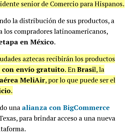
idente senior de Comercio para Hispanos.
ando la distribución de sus productos, a
ia los compradores latinoamericanos,
etapa en México
.
iudades aztecas recibirán los productos
, con envío gratuito
. En
Brasi
l, la
 aérea MeliAir
, por lo que puede ser el
icio
.
lado una
alianza con
BigCommerce
Texas, para brindar acceso a una nueva
ataforma.