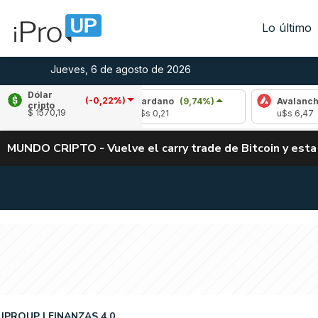
Lo último
Jueves, 6 de agosto de 2026
Dólar
(-0,22%)
5%)
Cardano
(9,74%)
Avalanche
(-2,33%)
cripto
$ 1570,19
u$s 0,21
u$s 6,47
MUNDO CRIPTO - Vuelve el carry trade de Bitcoin y esta
IPROUP
FINANZAS 4.0