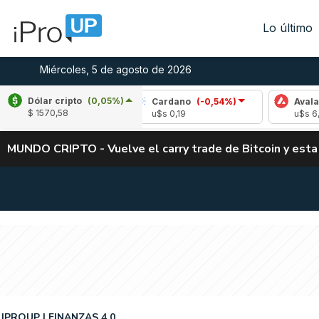
Lo último
Miércoles, 5 de agosto de 2026
Dólar cripto
(0,05%)
-1,21%)
Cardano
(-0,54%)
Avalanche
(-0,
$ 1570,58
u$s 0,19
u$s 6,66
MUNDO CRIPTO - Vuelve el carry trade de Bitcoin y esta
IPROUP
FINANZAS 4.0