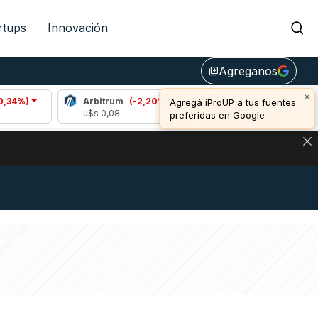
rtups
Innovación
Agreganos
library_add
×
Arbitrum
(-2,20%)
Bitcoin
(0,63%)
Agregá iProUP a tus fuentes
u$s 0,08
u$s 64.613,00
preferidas en Google
DE DE BITCOIN Y ESTA SEÑAL DEFINE LOS PRECIOS DE AG