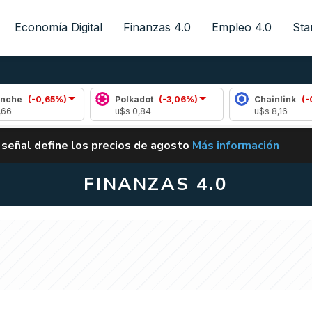
Economía Digital
Finanzas 4.0
Empleo 4.0
Sta
65%)
Polkadot
(-3,06%)
Chainlink
(-0,34%)
u$s 0,84
u$s 8,16
ALERTA
 señal define los precios de agosto
Más información
VUELVE EL CARRY TRA
FINANZAS 4.0