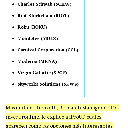
Charles Schwab (SCHW)
Riot Blockchain (RIOT)
Roku (ROKU)
Mondelez (MDLZ)
Carnival Corporation (CCL)
Moderna (MRNA)
Virgin Galactic (SPCE)
Skyworks Solutions (SKWS)
Maximiliano Donzelli, Research Manager de IOL
invertironline, le explicó a iProUP cuáles
aparecen como las opciones más interesantes