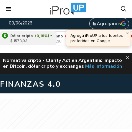
09/08/2026
Agreganos
library_add
Dólar cripto
(0,19%)
1%)
Cardano
(-0,02%)
Avalanche
(-0,93%
$ 1573,93
u$s 0,20
u$s 6,48
ALERTA
Normativa cripto - Clarity Act en Argentina: impacto
en Bitcoin, dólar cripto y exchanges
Más información
CLARITY ACT EN AR
FINANZAS 4.0