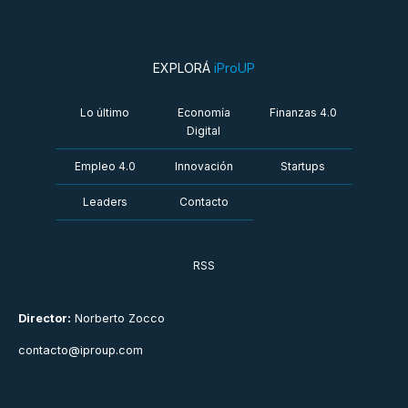
EXPLORÁ
iProUP
Lo último
Economía
Finanzas 4.0
Digital
Empleo 4.0
Innovación
Startups
Leaders
Contacto
RSS
Director:
Norberto Zocco
contacto@iproup.com