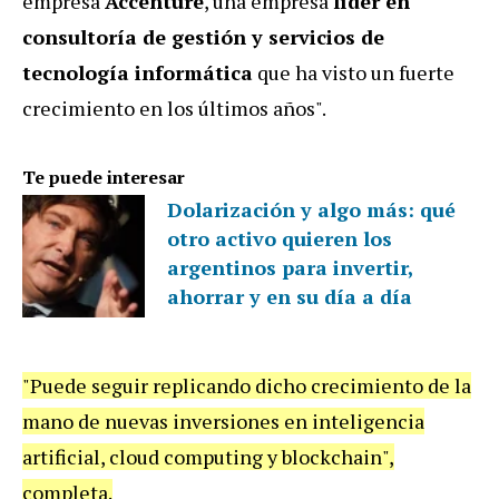
empresa
Accenture
, una empresa
líder en
consultoría de gestión y servicios de
tecnología informática
que ha visto un fuerte
crecimiento en los últimos años".
Te puede interesar
Dolarización y algo más: qué
otro activo quieren los
argentinos para invertir,
ahorrar y en su día a día
"Puede seguir replicando dicho crecimiento de la
mano de nuevas inversiones en inteligencia
artificial, cloud computing y blockchain",
completa.