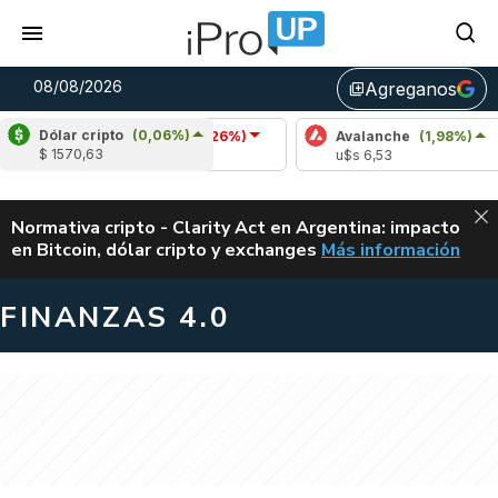
08/08/2026
Agreganos
library_add
Dólar cripto
(0,06%)
Cardano
(-0,26%)
Avalanche
(1,98%)
$ 1570,63
u$s 0,20
u$s 6,53
ALERTA
Normativa cripto - Clarity Act en Argentina: impacto
en Bitcoin, dólar cripto y exchanges
Más información
CLARITY ACT EN AR
FINANZAS 4.0