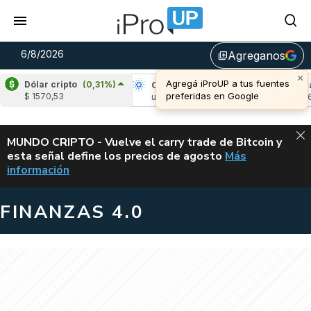
6/8/2026
Agreganos
library_add
×
Agregá iProUP a tus fuentes
Dólar cripto
(0,31%)
ple
(-3,56%)
Cardano
(5,99%)
Avalanche
preferidas en Google
$ 1570,53
 1,03
u$s 0,20
u$s 6,46
ALERTA
MUNDO CRIPTO - Vuelve el carry trade de Bitcoin y
esta señal define los precios de agosto
Más
VUELVE EL CAR
información
FINANZAS 4.0