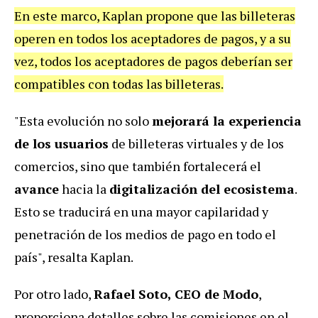
En este marco, Kaplan propone que las billeteras
operen en todos los aceptadores de pagos, y a su
vez, todos los aceptadores de pagos deberían ser
compatibles con todas las billeteras.
"Esta evolución no solo
mejorará la experiencia
de los usuarios
de billeteras virtuales y de los
comercios, sino que también fortalecerá el
avance
hacia la
digitalización del ecosistema
.
Esto se traducirá en una mayor capilaridad y
penetración de los medios de pago en todo el
país", resalta Kaplan.
Por otro lado,
Rafael Soto, CEO de Modo
,
proporciona detalles sobre las comisiones en el