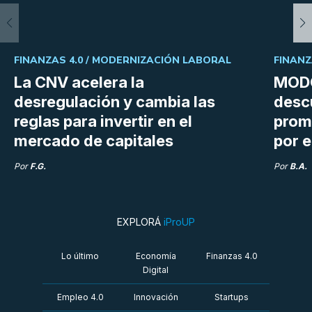
FINANZAS 4.0 /
MODERNIZACIÓN LABORAL
FINANZ
La CNV acelera la
MODO
desregulación y cambia las
desc
reglas para invertir en el
prom
mercado de capitales
por e
Por
F.G.
Por
B.A.
EXPLORÁ
iProUP
Lo último
Economía
Finanzas 4.0
Digital
Empleo 4.0
Innovación
Startups