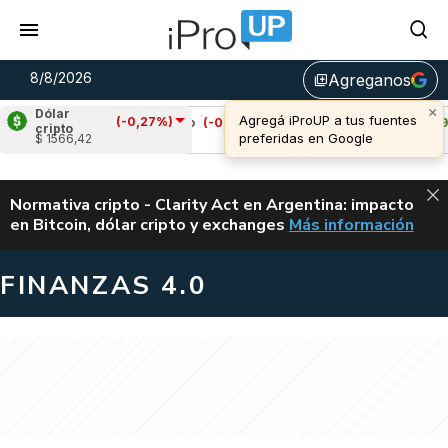
8/8/2026
Agreganos
library_add
Dólar
(-0,27%)
Cardano
(-0,74%)
Avalanche
(2,29%)
cripto
$ 1566,42
u$s 0,20
u$s 6,52
ALERTA
Normativa cripto - Clarity Act en Argentina: impacto
en Bitcoin, dólar cripto y exchanges
Más información
CLARITY ACT EN AR
FINANZAS 4.0