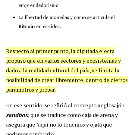
emprendedorismo.
La libertad de monedas y cómo se articula el
Bitcoin
en esa idea.
Respecto al primer punto, la diputada electa
propuso que en varios sectores y ecosistemas y
dado a la realidad cultural del país, se limita la
posibilidad de crear libremente, dentro de ciertos
parámetros y probar.
En ese sentido, se refirió al concepto anglosajón
sandbox
, que se traduce como caja de arena y
asegura que "aquí no lo tenemos y ojalá que
podamos cambiarlo".