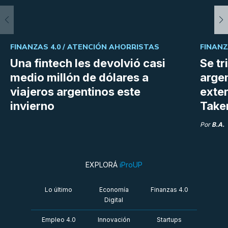
FINANZAS 4.0 /
ATENCIÓN AHORRISTAS
FINANZ
Una fintech les devolvió casi
Se tr
medio millón de dólares a
argen
viajeros argentinos este
exter
invierno
Take
Por
B.A.
EXPLORÁ
iProUP
Lo último
Economía
Finanzas 4.0
Digital
Empleo 4.0
Innovación
Startups