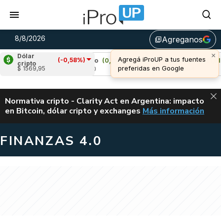
8/8/2026
Agreganos
library_add
Dólar
(-0,58%)
Cardano
(0,65%)
Avalanche
(1,51%)
cripto
$ 1569,95
u$s 0,20
u$s 6,54
ALERTA
Normativa cripto - Clarity Act en Argentina: impacto
en Bitcoin, dólar cripto y exchanges
Más información
CLARITY ACT EN AR
FINANZAS 4.0