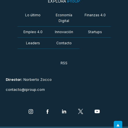
EXPLORÁ
iProUP
Lo último
Economía
Finanzas 4.0
Digital
Empleo 4.0
Innovación
Startups
Leaders
Contacto
RSS
Director:
Norberto Zocco
contacto@iproup.com