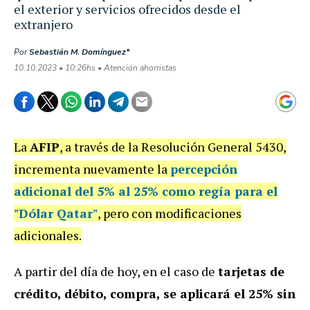
el exterior y servicios ofrecidos desde el
extranjero
Por
Sebastián M. Domínguez*
10.10.2023 • 10:26hs • Atención ahorristas
La
AFIP
, a través de la Resolución General 5430,
incrementa nuevamente la
percepción
adicional del 5% al 25% como regía para el
"Dólar Qatar"
, pero con modificaciones
adicionales.
A partir del día de hoy, en el caso de
tarjetas de
crédito, débito, compra, se aplicará el 25% sin