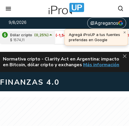
9/8/2026
Agreganos
library_add
Dólar cripto
(0,25%)
Cardano
(-1,54%)
Avalanche
(-1,46%)
$ 1574,11
u$s 0,20
u$s 6,46
ALERTA
Normativa cripto - Clarity Act en Argentina: impacto
en Bitcoin, dólar cripto y exchanges
Más información
CLARITY ACT EN AR
FINANZAS 4.0