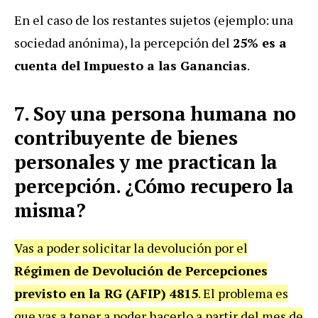
En el caso de los restantes sujetos (ejemplo: una
sociedad anónima), la percepción del
25% es a
cuenta del Impuesto a las Ganancias
.
7. Soy una persona humana no
contribuyente de bienes
personales y me practican la
percepción. ¿Cómo recupero la
misma?
Vas a poder solicitar la devolución por el
Régimen de Devolución de Percepciones
previsto en la RG (AFIP) 4815
. El problema es
que vas a tener a poder hacerlo a partir del mes de