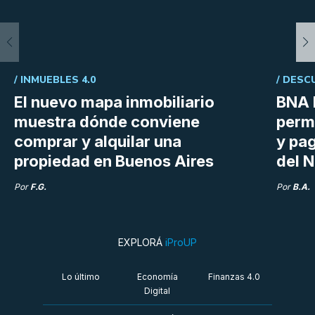
/
INMUEBLES 4.0
/
DESC
El nuevo mapa inmobiliario
BNA 
muestra dónde conviene
perm
comprar y alquilar una
y pag
propiedad en Buenos Aires
del N
Por
F.G.
Por
B.A.
EXPLORÁ
iProUP
Lo último
Economía
Finanzas 4.0
Digital