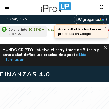
07/08/2026
Agreganos
library_add
Dólar cripto
(0,28%)
Cardano
(4,67%)
Avalanche
(-3,49%)
$ 1571,02
u$s 0,20
u$s 6,42
ALERTA
MUNDO CRIPTO - Vuelve el carry trade de Bitcoin y
esta señal define los precios de agosto
Más
VUELVE EL CAR
información
FINANZAS 4.0