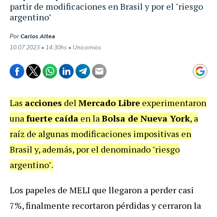
partir de modificaciones en Brasil y por el "riesgo
argentino"
Por
Carlos Altea
10.07.2023 • 14:30hs • Unicornios
Las
acciones
del
Mercado Libre
experimentaron
una
fuerte caída
en la
Bolsa de Nueva York
, a
raíz de algunas modificaciones impositivas en
Brasil y, además, por el denominado "riesgo
argentino".
Los papeles de MELI que llegaron a perder casi
7%, finalmente recortaron pérdidas y cerraron la