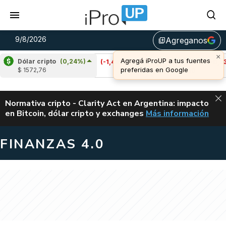
9/8/2026
Agreganos
library_add
Dólar cripto
(0,24%)
Cardano
(-1,44%)
Avalanche
(-0,83%)
$ 1572,76
u$s 0,20
u$s 6,50
ALERTA
Normativa cripto - Clarity Act en Argentina: impacto
en Bitcoin, dólar cripto y exchanges
Más información
CLARITY ACT EN AR
FINANZAS 4.0