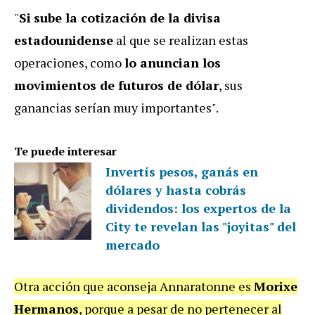
"
Si
sube la cotización de la divisa
estadounidense
al que se realizan estas
operaciones, como
lo anuncian los
movimientos de futuros de dólar
, sus
ganancias serían muy importantes".
Te puede interesar
Invertís pesos, ganás en
dólares y hasta cobrás
dividendos: los expertos de la
City te revelan las "joyitas" del
mercado
Otra acción que aconseja Annaratonne es
Morixe
Hermanos
, porque a pesar de no pertenecer al