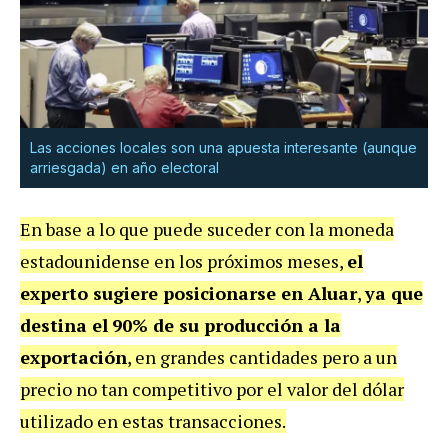
Las acciones locales son una apuesta interesante (aunque
arriesgada) en año electoral
En base a lo que puede suceder con la moneda
estadounidense en los próximos meses,
el
experto sugiere posicionarse en Aluar
,
ya que
destina el
90% de su producción a la
exportación
, en grandes cantidades pero a un
precio no tan competitivo por el valor del dólar
utilizado en estas transacciones.