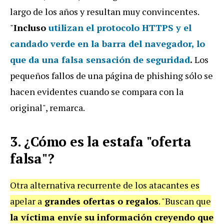
largo de los años y resultan muy convincentes.
"
Incluso
utilizan el protocolo HTTPS y el
candado verde en la barra del navegador
, lo
que da una
falsa sensación de seguridad
.
Los
pequeños fallos de una página de phishing sólo se
hacen evidentes cuando se compara con la
original", remarca.
3. ¿Cómo es la estafa "oferta
falsa"?
Otra alternativa recurrente de los atacantes es
apelar a
grandes ofertas o regalos
. "Buscan que
la víctima envíe su información creyendo que