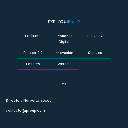
EXPLORÁ
iProUP
Lo último
Economía
Finanzas 4.0
Digital
Empleo 4.0
Innovación
Startups
Leaders
Contacto
RSS
Director:
Norberto Zocco
contacto@iproup.com