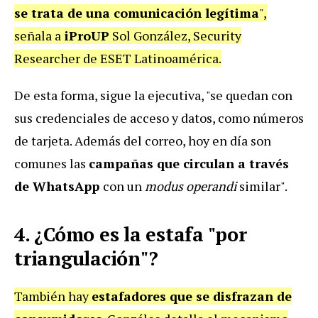
se trata de una comunicación legítima
",
señala a
iProUP
Sol González, Security
Researcher de ESET Latinoamérica.
De esta forma, sigue la ejecutiva, "se quedan con
sus credenciales de acceso y datos, como números
de tarjeta. Además del correo, hoy en día son
comunes las
campañas que circulan a través
de WhatsApp
con un
modus operandi
similar".
4. ¿Cómo es la estafa "por
triangulación"?
También hay
estafadores que se disfrazan de