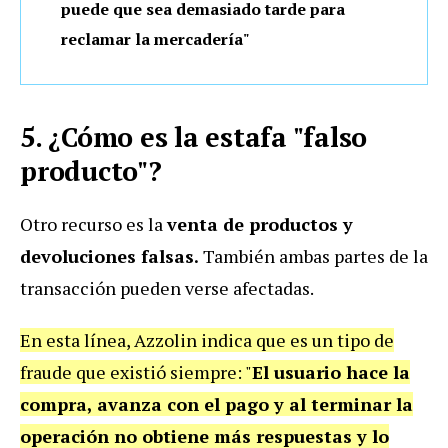
puede que sea demasiado tarde para
reclamar la mercadería"
5. ¿Cómo es la estafa "falso
producto"?
Otro recurso es la
venta de productos y
devoluciones falsas.
También ambas partes de la
transacción pueden verse afectadas.
En esta línea, Azzolin indica que es un tipo de
fraude que existió siempre: "
El usuario hace la
compra, avanza con el pago y al terminar la
operación no obtiene más respuestas y lo