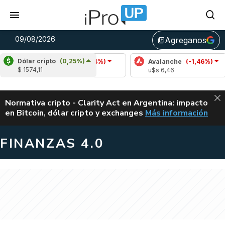
09/08/2026
Agreganos
library_add
Dólar cripto
(0,25%)
Cardano
(-1,54%)
Avalanche
(-1,46%)
Pol
$ 1574,11
u$s 0,20
u$s 6,46
u$s
ALERTA
Normativa cripto - Clarity Act en Argentina: impacto
en Bitcoin, dólar cripto y exchanges
Más información
CLARITY ACT EN AR
FINANZAS 4.0