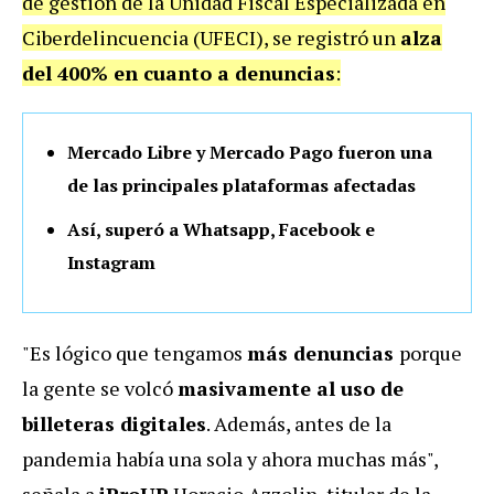
de gestión de la Unidad Fiscal Especializada en
Ciberdelincuencia (UFECI), se registró un
alza
del 400% en cuanto a denuncias
:
Mercado Libre y Mercado Pago fueron una
de las principales plataformas afectadas
Así, superó a Whatsapp, Facebook e
Instagram
"Es lógico que tengamos
más denuncias
porque
la gente se volcó
masivamente al uso de
billeteras digitales
. Además, antes de la
pandemia había una sola y ahora muchas más",
señala a
iProUP
Horacio Azzolin, titular de la