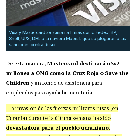
Visa y Mastercard se suman a firmas como Fedex, BP,
Shell, UPS, DHL o la naviera Maersk que se plegaron a las
sanciones contra Rusia
De esta manera,
Mastercard destinará u$s2
millones a ONG como la Cruz Roja o Save the
Children
y un fondo de asistencia para
empleados para ayuda humanitaria.
"La invasión de las fuerzas militares rusas (en
Ucrania) durante la última semana ha sido
devastadora para el pueblo ucraniano
.