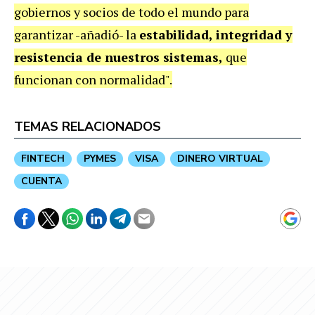
gobiernos y socios de todo el mundo para
garantizar -añadió- la
estabilidad, integridad y
resistencia de nuestros sistemas,
que
funcionan con normalidad".
TEMAS RELACIONADOS
FINTECH
PYMES
VISA
DINERO VIRTUAL
CUENTA