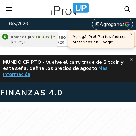
6/8/2026
Agreganos
library_add
Dólar cripto
(0,00%)
%)
Cardano
(6,70%)
Avalanche
(-3,31%)
$ 1572,75
u$s 0,20
u$s 6,46
ALERTA
MUNDO CRIPTO - Vuelve el carry trade de Bitcoin y
esta señal define los precios de agosto
Más
VUELVE EL CAR
información
FINANZAS 4.0