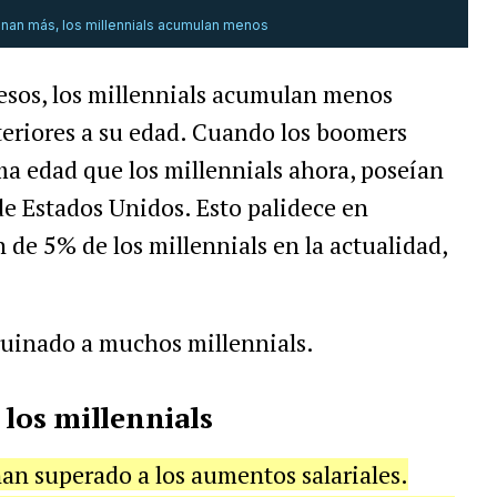
nan más, los millennials acumulan menos
resos, los millennials acumulan menos
teriores a su edad. Cuando los boomers
 edad que los millennials ahora, poseían
de Estados Unidos. Esto palidece en
 de 5% de los millennials en la actualidad,
ruinado a muchos millennials.
 los millennials
an superado a los aumentos salariales.