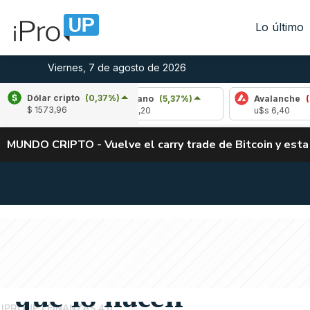
Lo último
Viernes, 7 de agosto de 2026
Dólar cripto
(0,37%)
48%)
Cardano
(5,37%)
Avalanche
(-4,13%)
$ 1573,96
u$s 0,20
u$s 6,40
MUNDO CRIPTO - Vuelve el carry trade de Bitcoin y esta
COMPARATIVA
Caso de estudio: por q
comportan financiera
que lo hacen
IPROUP
FINANZAS 4.0