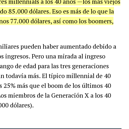
es millennials a los 40 años —los más viejos
o 85.000 dólares. Eso es más de lo que la
nos 77.000 dólares, así como los boomers,
miliares pueden haber aumentado debido a
os ingresos. Pero una mirada al ingreso
ango de edad para las tres generaciones
n todavía más. El típico millennial de 40
es 25% más que el boom de los últimos 40
Los miembros de la Generación X a los 40
00 dólares).