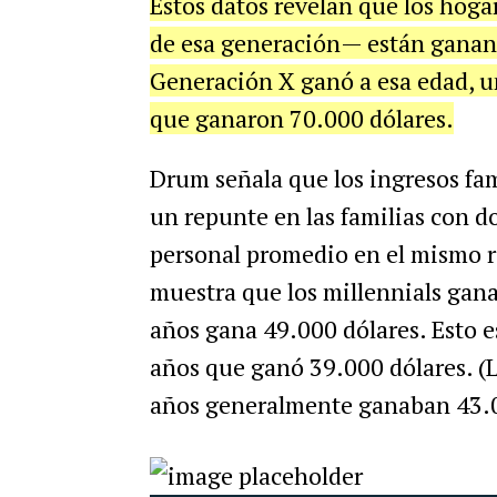
Estos datos revelan que los hogar
de esa generación— están ganand
Generación X ganó a esa edad, u
que ganaron 70.000 dólares.
Drum señala que los ingresos fa
un repunte en las familias con d
personal promedio en el mismo r
muestra que los millennials gana
años gana 49.000 dólares. Esto 
años que ganó 39.000 dólares. (
años generalmente ganaban 43.0