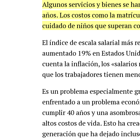
Algunos servicios y bienes se ha
años. Los costos como la matrícul
cuidado de niños que superan con
El índice de escala salarial más 
aumentado 19% en Estados Unido
cuenta la inflación, los «salario
que los trabajadores tienen meno
Es un problema especialmente gra
enfrentado a un problema económ
cumplir 40 años y una asombrosa 
altos costos de vida. Esto ha cre
generación que ha dejado incluso 