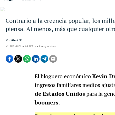
Contrario a la creencia popular, los mil
piensa. Al menos, más que cualquier otr
Por
iProUP
26.09.2021 • 14:00hs • Comparativa
El bloguero económico
Kevin D
ingresos familiares medios ajusta
de Estados Unidos
para la gen
boomers
.