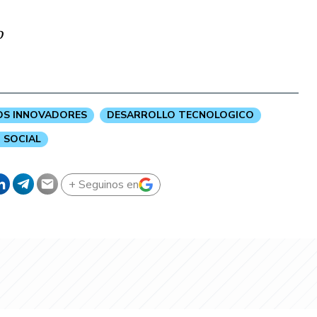
o
S INNOVADORES
DESARROLLO TECNOLOGICO
 SOCIAL
+ Seguinos en