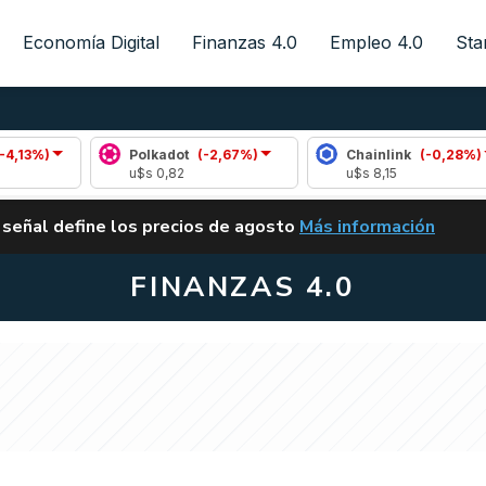
Economía Digital
Finanzas 4.0
Empleo 4.0
Sta
Polkadot
(-2,67%)
Chainlink
(-0,28%)
u$s 0,82
u$s 8,15
ALERTA
 señal define los precios de agosto
Más información
VUELVE EL CARRY TRA
FINANZAS 4.0
ué los millenials se
mente de la forma en