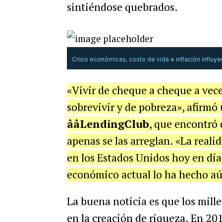
sintiéndose quebrados.
Crisis económicas, costo de vida e inflación influy
«Vivir de cheque a cheque a vec
sobrevivir y de pobreza», afirmó
ââLendingClub
, que encontró 
apenas se las arreglan. «La reali
en los Estados Unidos hoy en dí
económico actual lo ha hecho a
La buena noticia es que los mil
en la creación de riqueza. En 201