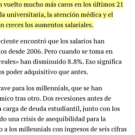
n vuelto mucho más caros en los últimos 21
a universitaria, la atención médica y el
 creces los aumentos salariales.
reciente encontró que los salarios han
s desde 2006. Pero cuando se toma en
s reales» han disminuido 8.8%. Eso significa
s poder adquisitivo que antes.
ve para los millennials, que se han
ico tras otro. Dos recesiones antes de
carga de deuda estudiantil, junto con los
ado una crisis de asequibilidad para la
a los millennials con ingresos de seis cifras