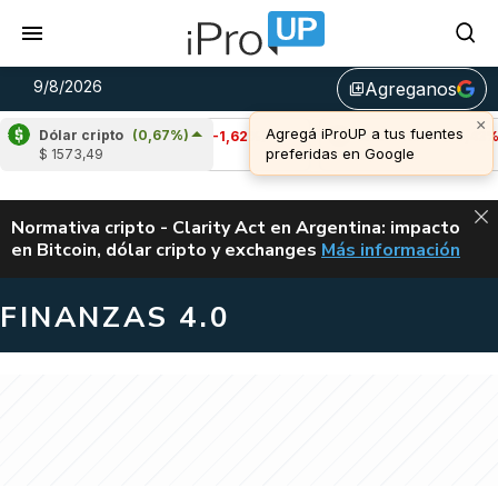
9/8/2026
Agreganos
library_add
Dólar cripto
(0,67%)
Cardano
(-1,62%)
Avalanche
(-0,43%)
$ 1573,49
u$s 0,20
u$s 6,48
ALERTA
Normativa cripto - Clarity Act en Argentina: impacto
en Bitcoin, dólar cripto y exchanges
Más información
CLARITY ACT EN AR
FINANZAS 4.0