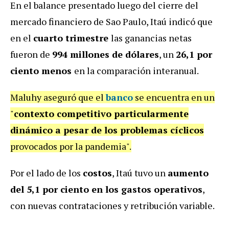
En el balance presentado luego del cierre del
mercado financiero de Sao Paulo, Itaú indicó que
en el
cuarto trimestre
las ganancias netas
fueron de
994 millones de dólares
, un
26,1 por
ciento menos
en la comparación interanual.
Maluhy aseguró que el
banco
se encuentra en un
"
contexto competitivo particularmente
dinámico a pesar de los problemas cíclicos
provocados por la pandemia".
Por el lado de los
costos
, Itaú tuvo un
aumento
del 5,1 por ciento en los gastos operativos
,
con nuevas contrataciones y retribución variable.