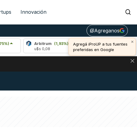
rtups
Innovación
Agreganos
library_add
×
Arbitrum
(1,93%)
Bitcoin
(0,06%)
Agregá iProUP a tus fuentes
u$s 0,08
u$s 64.990,00
preferidas en Google
NA: IMPACTO EN BITCOIN, DÓLAR CRIPTO Y EXCHANGES