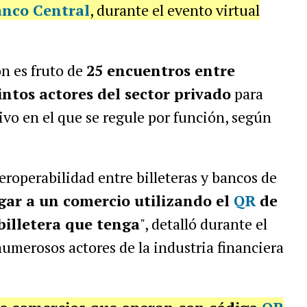
nco Central
, durante el evento virtual
ón es fruto de
25 encuentros entre
intos actores del sector privado
para
o en el que se regule por función, según
roperabilidad entre billeteras y bancos de
gar a un comercio utilizando el
QR
de
billetera que tenga
", detalló durante el
umerosos actores de la industria financiera