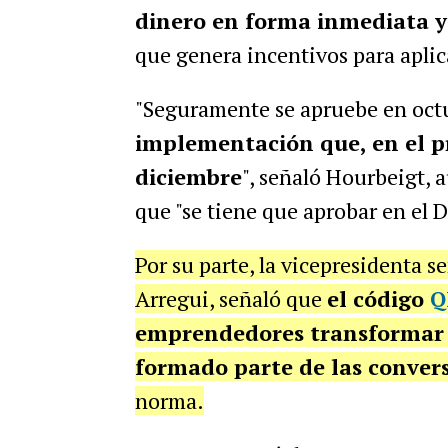
dinero en forma inmediata y s
que genera incentivos para apli
"Seguramente se apruebe en oct
implementación que, en el pr
diciembre
", señaló Hourbeigt, 
que "se tiene que aprobar en el D
Por su parte, la vicepresidenta 
Arregui, señaló que
el código
Q
emprendedores transformar 
formado parte de las conver
norma.