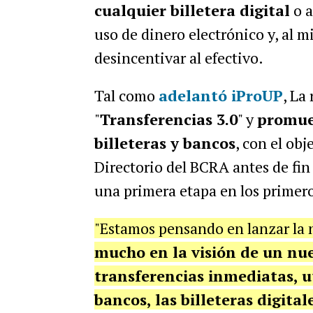
cualquier billetera digital
o a
uso de dinero electrónico y, al m
desincentivar al efectivo.
Tal como
adelantó iProUP
, La
"
Transferencias 3.0
" y
promuev
billeteras y bancos
, con el obj
Directorio del BCRA antes de fin
una primera etapa en los primero
"Estamos pensando en lanzar la 
mucho en la visión de un nu
transferencias inmediatas, ut
bancos, las billeteras digital