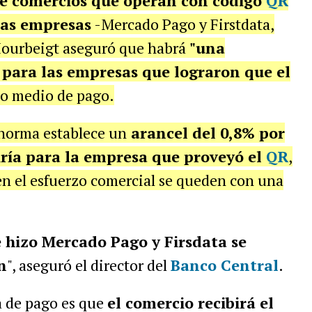
e comercios que operan con código
QR
cas empresas
-Mercado Pago y Firstdata,
ourbeigt aseguró que habrá
"una
 para las empresas que lograron que el
o medio de pago.
a norma establece un
arancel del 0,8% por
 iría para la empresa que proveyó el
QR
,
n el esfuerzo comercial se queden con una
e hizo Mercado Pago y Firsdata se
n
", aseguró el director del
Banco Central
.
a de pago es que
el comercio recibirá el