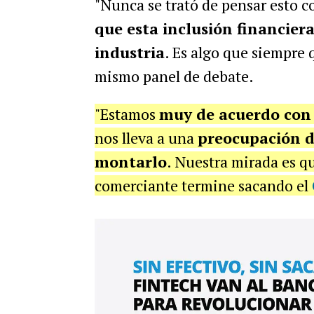
"Nunca se trató de pensar esto 
que esta inclusión financier
industria
. Es algo que siempre 
mismo panel de debate.
"Estamos
muy de acuerdo con 
nos lleva a una
preocupación d
montarlo
. Nuestra mirada es que
comerciante termine sacando el