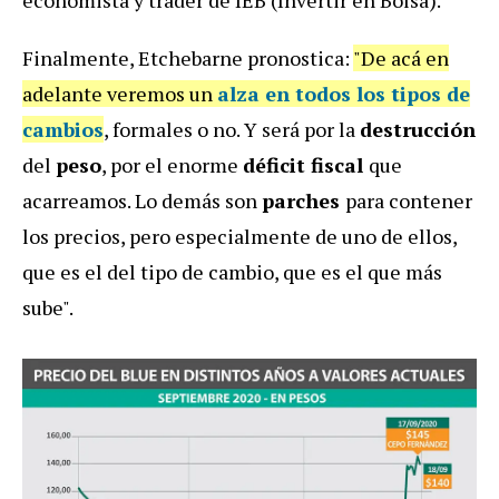
economista y trader de IEB (Invertir en Bolsa).
Finalmente, Etchebarne pronostica:
"De acá en
adelante veremos un
alza en todos los tipos de
cambios
, formales o no. Y será por la
destrucción
del
peso
, por el enorme
déficit fiscal
que
acarreamos. Lo demás son
parches
para contener
los precios, pero especialmente de uno de ellos,
que es el del tipo de cambio, que es el que más
sube".