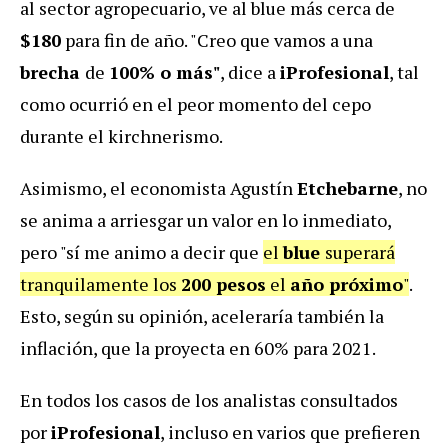
al sector agropecuario, ve al blue más cerca de
$180
para fin de año. "Creo que vamos a una
brecha
de
100% o más"
, dice a
iProfesional
, tal
como ocurrió en el peor momento del cepo
durante el kirchnerismo.
Asimismo, el economista Agustín
Etchebarne
, no
se anima a arriesgar un valor en lo inmediato,
pero "sí me animo a decir que
el
blue
superará
tranquilamente los
200 pesos
el
año próximo
"
.
Esto, según su opinión, aceleraría también la
inflación, que la proyecta en 60% para 2021.
En todos los casos de los analistas consultados
por
iProfesional
, incluso en varios que prefieren