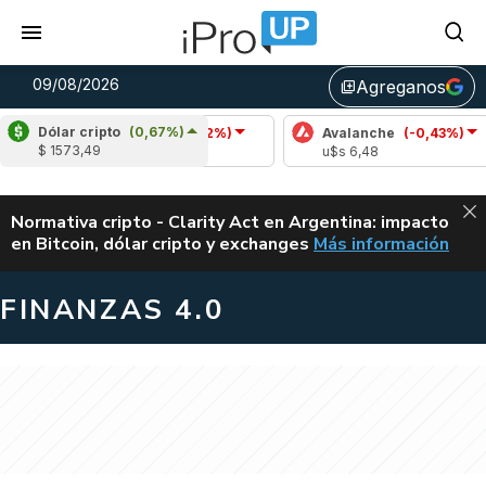
09/08/2026
Agreganos
library_add
Dólar cripto
(0,67%)
Cardano
(-1,62%)
Avalanche
(-0,43%)
Po
$ 1573,49
u$s 0,20
u$s 6,48
u$s
ALERTA
Normativa cripto - Clarity Act en Argentina: impacto
en Bitcoin, dólar cripto y exchanges
Más información
CLARITY ACT EN AR
FINANZAS 4.0