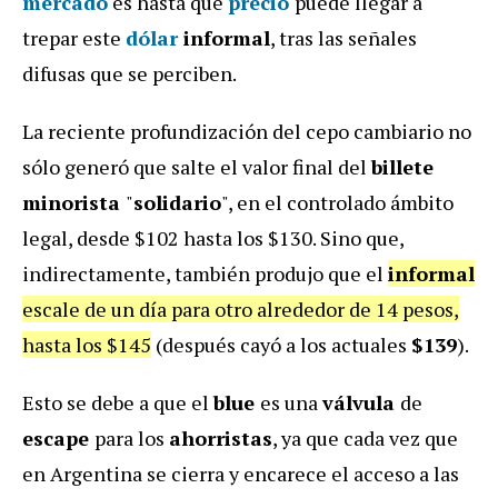
mercado
es hasta qué
precio
puede llegar a
trepar este
dólar
informal
, tras las señales
difusas que se perciben.
La reciente profundización del cepo cambiario no
sólo generó que salte el valor final del
billete
minorista
"
solidario
", en el controlado ámbito
legal, desde $102 hasta los $130. Sino que,
indirectamente, también produjo que el
informal
escale de un día para otro alrededor de 14 pesos,
hasta los $145
(después cayó a los actuales
$139
).
Esto se debe a que el
blue
es una
válvula
de
escape
para los
ahorristas
, ya que cada vez que
en Argentina se cierra y encarece el acceso a las