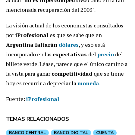
actual "
no es hípercompetitivo
como en la tan
mencionada recuperación del 2003".
La visión actual de los economistas consultados
por
iProfesional
es que se sabe que en
Argentina faltarán
dólares
, y eso está
incorporado en las
expectativas
del
precio
del
billete verde. Léase, parece que el único camino a
la vista para ganar
competitividad
que se tiene
hoy es recurrir a depreciar la
moneda
.-
Fuente:
iProfesional
TEMAS RELACIONADOS
BANCO CENTRAL
BANCO DIGITAL
CUENTA