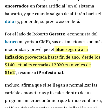
encerrados
en forma artificial" en el sistema
bancario, y que cuando salgan de allí irán hacia el
dólar
y, por ende, su precio ascenderá.
Por el lado de Roberto
Geretto
, economista del
banco
mayorista CMF), sus estimaciones son más
moderadas y prevé que el
blue
seguirá a la
inflación
proyectada hasta fin de año, "desde los
$140 actuales cerraría el 2020 en niveles de
$162
", resume a
iProfesional
.
Incluso, afirma que si se llegan a normalizar las
variables monetarias y fiscales dentro de un
programa macroeconómico que brinde confianza,