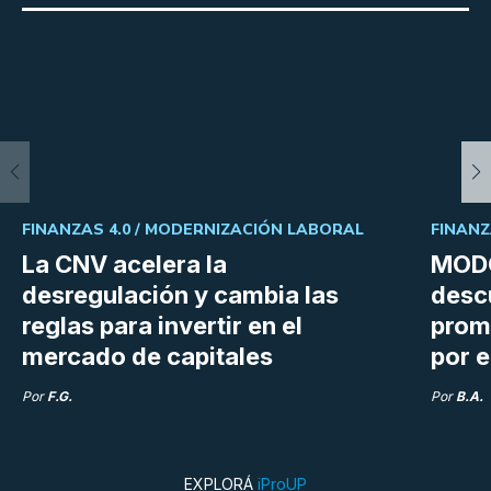
FINANZAS 4.0 /
MODERNIZACIÓN LABORAL
FINANZ
La CNV acelera la
MODO
desregulación y cambia las
desc
reglas para invertir en el
prom
mercado de capitales
por e
Por
F.G.
Por
B.A.
EXPLORÁ
iProUP