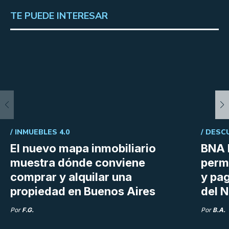
TE PUEDE INTERESAR
/
INMUEBLES 4.0
/
DESC
El nuevo mapa inmobiliario
BNA 
muestra dónde conviene
perm
comprar y alquilar una
y pag
propiedad en Buenos Aires
del N
Por
F.G.
Por
B.A.