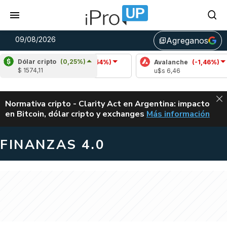
09/08/2026
Agreganos
library_add
Dólar cripto
(0,25%)
Cardano
(-1,54%)
Avalanche
(-1,46%)
$ 1574,11
u$s 0,20
u$s 6,46
ALERTA
Normativa cripto - Clarity Act en Argentina: impacto
en Bitcoin, dólar cripto y exchanges
Más información
CLARITY ACT EN AR
FINANZAS 4.0