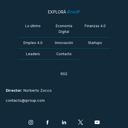
EXPLORÁ
iProUP
Lo último
Economía
Finanzas 4.0
Digital
Empleo 4.0
Innovación
Startups
Leaders
Contacto
RSS
Director:
Norberto Zocco
contacto@iproup.com