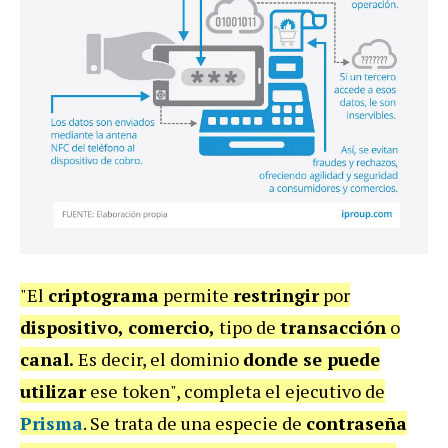
"El
criptograma
permite
restringir
por
dispositivo, comercio,
tipo de
transacción
o
canal.
Es decir, el dominio
donde se puede
utilizar
ese token", completa el ejecutivo de
Prisma
. Se trata de una especie de
contraseña