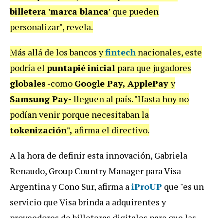
billetera 'marca blanca'
que pueden
personalizar", revela.
Más allá de los bancos y
fintech
nacionales, este
podría el
puntapié
inicial
para que jugadores
globales
-como
Google Pay,
ApplePay
y
Samsung Pay-
lleguen al país. "Hasta hoy no
podían venir porque necesitaban la
tokenización",
afirma el directivo.
A la hora de definir esta innovación, Gabriela
Renaudo, Group Country Manager para Visa
Argentina y Cono Sur, afirma a
iProUP
que "es un
servicio que Visa brinda a adquirentes y
proveedores de billeteras digitales para que las