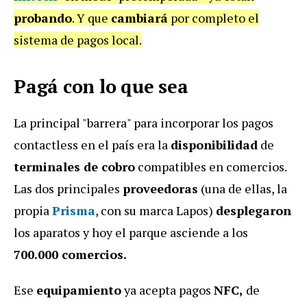
probando
. Y que
cambiará
por completo el
sistema de pagos local.
Pagá con lo que sea
La principal "barrera" para incorporar los pagos
contactless en el país era la
disponibilidad
de
terminales de cobro
compatibles en comercios.
Las dos principales
proveedoras
(una de ellas, la
propia
Prisma
, con su marca Lapos)
desplegaron
los aparatos y hoy el parque asciende a los
700.000 comercios.
Ese
equipamiento
ya acepta pagos
NFC,
de