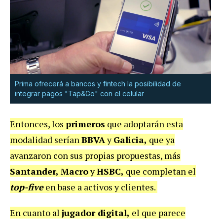
Prima ofrecerá a bancos y fintech la posibilidad de
integrar pagos "Tap&Go" con el celular
Entonces, los
primeros
que adoptarán esta
modalidad serían
BBVA
y
Galicia,
que ya
avanzaron con sus propias propuestas, más
Santander, Macro
y
HSBC,
que completan el
top-five
en base a activos y clientes.
En cuanto al
jugador digital,
el que parece