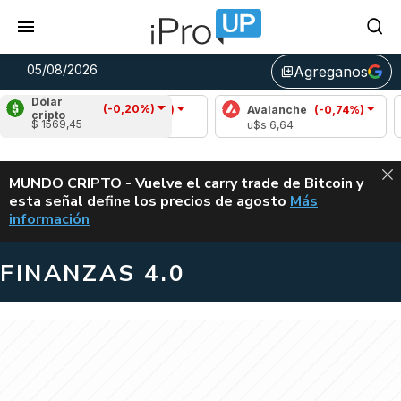
05/08/2026
Agreganos
library_add
Dólar
(-0,20%)
Cardano
(-0,74%)
Avalanche
(-0,74%)
Polka
cripto
$ 1569,45
u$s 0,19
u$s 6,64
u$s 0,
ALERTA
MUNDO CRIPTO - Vuelve el carry trade de Bitcoin y
esta señal define los precios de agosto
Más
VUELVE EL CAR
información
FINANZAS 4.0