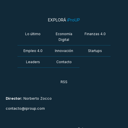
EXPLORÁ
iProUP
Lo último
Economía
Finanzas 4.0
Digital
Empleo 4.0
Innovación
Startups
Leaders
Contacto
RSS
Director:
Norberto Zocco
contacto@iproup.com